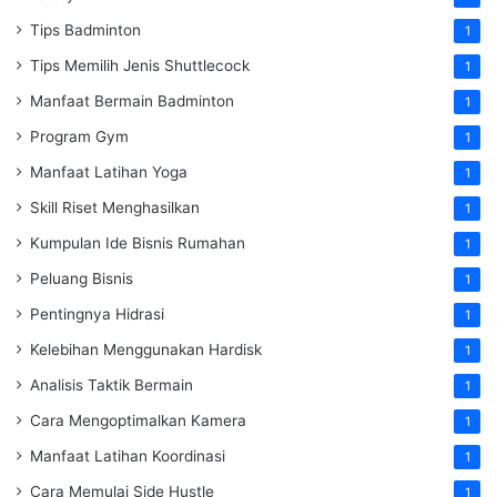
Tips Badminton
1
Tips Memilih Jenis Shuttlecock
1
Manfaat Bermain Badminton
1
Program Gym
1
Manfaat Latihan Yoga
1
Skill Riset Menghasilkan
1
Kumpulan Ide Bisnis Rumahan
1
Peluang Bisnis
1
Pentingnya Hidrasi
1
Kelebihan Menggunakan Hardisk
1
Analisis Taktik Bermain
1
Cara Mengoptimalkan Kamera
1
Manfaat Latihan Koordinasi
1
Cara Memulai Side Hustle
1