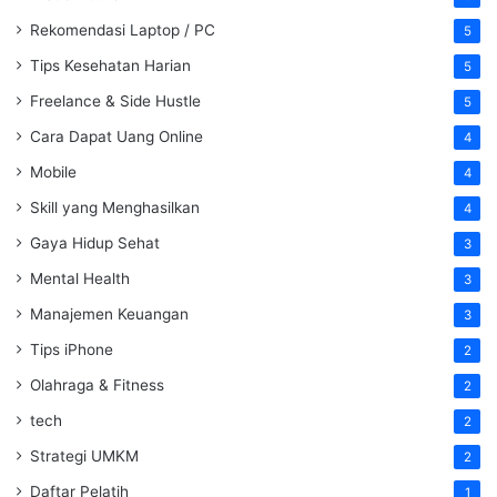
Rekomendasi Laptop / PC
5
Tips Kesehatan Harian
5
Freelance & Side Hustle
5
Cara Dapat Uang Online
4
Mobile
4
Skill yang Menghasilkan
4
Gaya Hidup Sehat
3
Mental Health
3
Manajemen Keuangan
3
Tips iPhone
2
Olahraga & Fitness
2
tech
2
Strategi UMKM
2
Daftar Pelatih
1