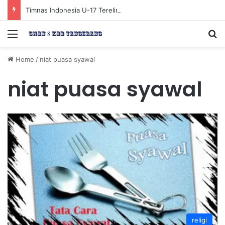
Timnas Indonesia U-17 Tereliminasi, Berikut 4 Tim Lolos ke Semifinal Piala AFF U-17 2026
Menu
Se
Home
/
niat puasa syawal
niat puasa syawal
religi