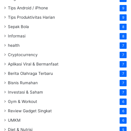
Tips Android / iPhone
9
Tips Produktivitas Harian
9
Sepak Bola
8
Informasi
8
health
7
Cryptocurrency
7
Aplikasi Viral & Bermanfaat
7
Berita Olahraga Terbaru
7
Bisnis Rumahan
7
Investasi & Saham
7
Gym & Workout
6
Review Gadget Singkat
6
UMKM
6
Diet & Nutrisi
5