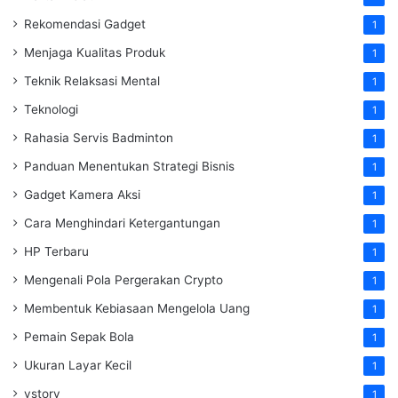
Rekomendasi Gadget
1
Menjaga Kualitas Produk
1
Teknik Relaksasi Mental
1
Teknologi
1
Rahasia Servis Badminton
1
Panduan Menentukan Strategi Bisnis
1
Gadget Kamera Aksi
1
Cara Menghindari Ketergantungan
1
HP Terbaru
1
Mengenali Pola Pergerakan Crypto
1
Membentuk Kebiasaan Mengelola Uang
1
Pemain Sepak Bola
1
Ukuran Layar Kecil
1
vstory
1