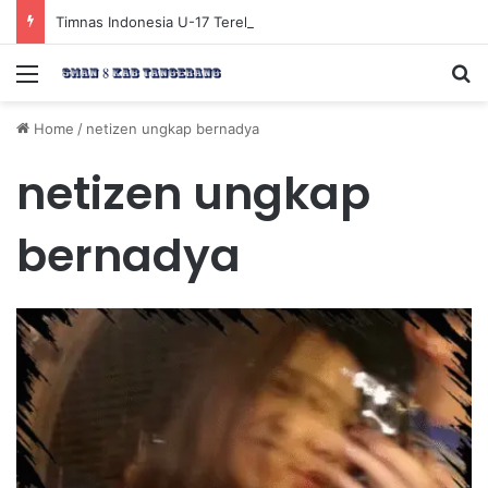
Timnas Indonesia U-17 Tereliminasi, Berikut 4 Tim Lolos ke Semifinal Piala AFF U-17 2026
Menu
Se
Home
/
netizen ungkap bernadya
netizen ungkap
bernadya