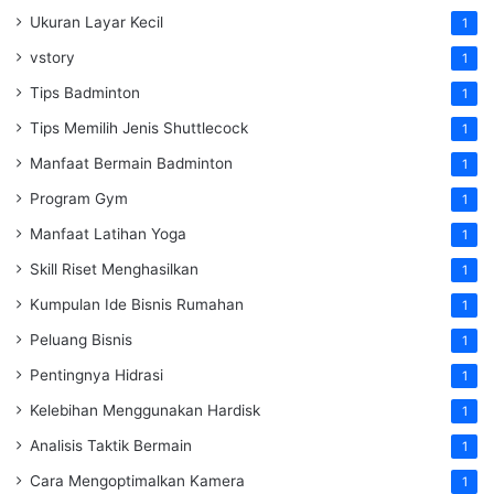
Ukuran Layar Kecil
1
vstory
1
Tips Badminton
1
Tips Memilih Jenis Shuttlecock
1
Manfaat Bermain Badminton
1
Program Gym
1
Manfaat Latihan Yoga
1
Skill Riset Menghasilkan
1
Kumpulan Ide Bisnis Rumahan
1
Peluang Bisnis
1
Pentingnya Hidrasi
1
Kelebihan Menggunakan Hardisk
1
Analisis Taktik Bermain
1
Cara Mengoptimalkan Kamera
1