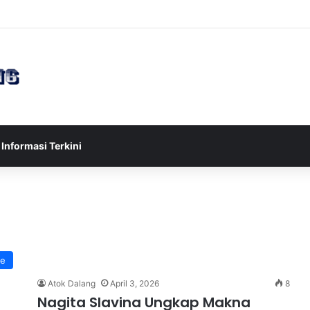
ia U-17 Tereliminasi, Berikut 4 Tim Lolos ke Semifinal Piala AFF U-17 2
Informasi Terkini
le
Atok Dalang
April 3, 2026
8
Nagita Slavina Ungkap Makna