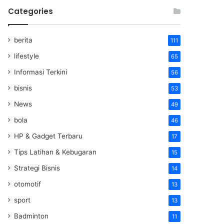
Categories
berita
111
lifestyle
65
Informasi Terkini
56
bisnis
53
News
49
bola
46
HP & Gadget Terbaru
17
Tips Latihan & Kebugaran
15
Strategi Bisnis
14
otomotif
13
sport
13
Badminton
11