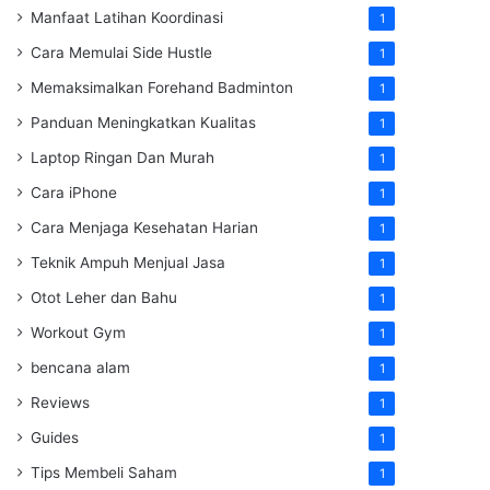
Manfaat Latihan Koordinasi
1
Cara Memulai Side Hustle
1
Memaksimalkan Forehand Badminton
1
Panduan Meningkatkan Kualitas
1
Laptop Ringan Dan Murah
1
Cara iPhone
1
Cara Menjaga Kesehatan Harian
1
Teknik Ampuh Menjual Jasa
1
Otot Leher dan Bahu
1
Workout Gym
1
bencana alam
1
Reviews
1
Guides
1
Tips Membeli Saham
1