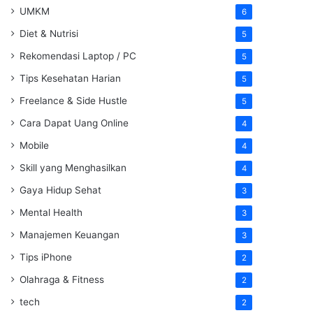
UMKM
6
Diet & Nutrisi
5
Rekomendasi Laptop / PC
5
Tips Kesehatan Harian
5
Freelance & Side Hustle
5
Cara Dapat Uang Online
4
Mobile
4
Skill yang Menghasilkan
4
Gaya Hidup Sehat
3
Mental Health
3
Manajemen Keuangan
3
Tips iPhone
2
Olahraga & Fitness
2
tech
2