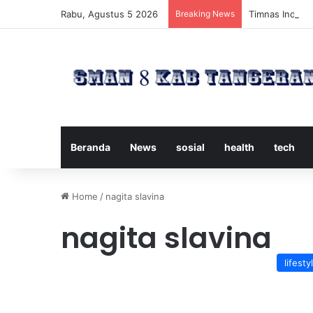
Rabu, Agustus 5 2026
Breaking News
Timnas Indones
Beranda
News
sosial
health
tech
Home
/
nagita slavina
nagita slavina
lifesty