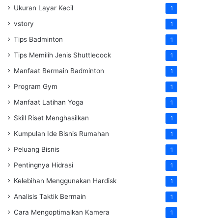
Ukuran Layar Kecil
1
vstory
1
Tips Badminton
1
Tips Memilih Jenis Shuttlecock
1
Manfaat Bermain Badminton
1
Program Gym
1
Manfaat Latihan Yoga
1
Skill Riset Menghasilkan
1
Kumpulan Ide Bisnis Rumahan
1
Peluang Bisnis
1
Pentingnya Hidrasi
1
Kelebihan Menggunakan Hardisk
1
Analisis Taktik Bermain
1
Cara Mengoptimalkan Kamera
1