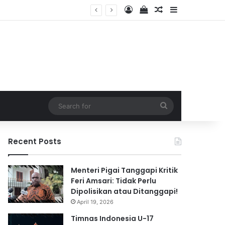
Log In
View your shopping 
Random Article
Sidebar
026
Search
for
Recent Posts
Menteri Pigai Tanggapi Kritik
Feri Amsari: Tidak Perlu
Dipolisikan atau Ditanggapi!
April 19, 2026
Timnas Indonesia U-17