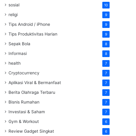
sosial
10
religi
9
Tips Android / iPhone
9
Tips Produktivitas Harian
9
Sepak Bola
8
Informasi
8
health
7
Cryptocurrency
7
Aplikasi Viral & Bermanfaat
7
Berita Olahraga Terbaru
7
Bisnis Rumahan
7
Investasi & Saham
7
Gym & Workout
6
Review Gadget Singkat
6