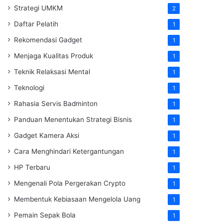
Strategi UMKM
2
Daftar Pelatih
1
Rekomendasi Gadget
1
Menjaga Kualitas Produk
1
Teknik Relaksasi Mental
1
Teknologi
1
Rahasia Servis Badminton
1
Panduan Menentukan Strategi Bisnis
1
Gadget Kamera Aksi
1
Cara Menghindari Ketergantungan
1
HP Terbaru
1
Mengenali Pola Pergerakan Crypto
1
Membentuk Kebiasaan Mengelola Uang
1
Pemain Sepak Bola
1