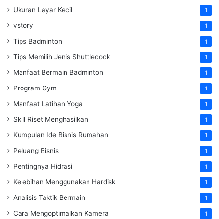
Ukuran Layar Kecil
1
vstory
1
Tips Badminton
1
Tips Memilih Jenis Shuttlecock
1
Manfaat Bermain Badminton
1
Program Gym
1
Manfaat Latihan Yoga
1
Skill Riset Menghasilkan
1
Kumpulan Ide Bisnis Rumahan
1
Peluang Bisnis
1
Pentingnya Hidrasi
1
Kelebihan Menggunakan Hardisk
1
Analisis Taktik Bermain
1
Cara Mengoptimalkan Kamera
1