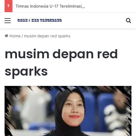
Timnas Indonesia U-17 Tereliminasi, Berikut 4 Tim Lolos ke Semifinal Piala AFF U-17 2026
Menu
Se
Home
/
musim depan red sparks
musim depan red
sparks