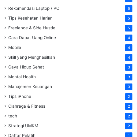
Rekomendasi Laptop / PC
5
Tips Kesehatan Harian
5
Freelance & Side Hustle
5
Cara Dapat Uang Online
4
Mobile
4
Skill yang Menghasilkan
4
Gaya Hidup Sehat
3
Mental Health
3
Manajemen Keuangan
3
Tips iPhone
2
Olahraga & Fitness
2
tech
2
Strategi UMKM
2
Daftar Pelatih
1