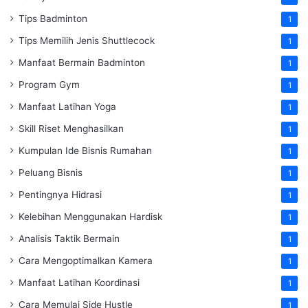
Tips Badminton
1
Tips Memilih Jenis Shuttlecock
1
Manfaat Bermain Badminton
1
Program Gym
1
Manfaat Latihan Yoga
1
Skill Riset Menghasilkan
1
Kumpulan Ide Bisnis Rumahan
1
Peluang Bisnis
1
Pentingnya Hidrasi
1
Kelebihan Menggunakan Hardisk
1
Analisis Taktik Bermain
1
Cara Mengoptimalkan Kamera
1
Manfaat Latihan Koordinasi
1
Cara Memulai Side Hustle
1