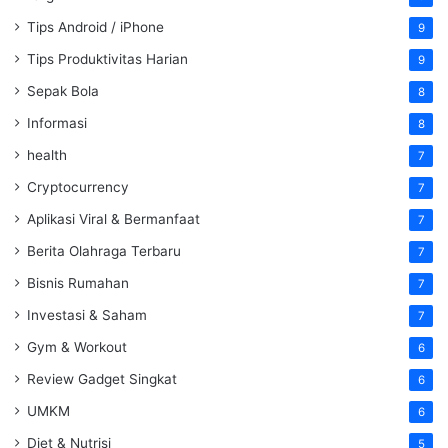
Tips Android / iPhone
9
Tips Produktivitas Harian
9
Sepak Bola
8
Informasi
8
health
7
Cryptocurrency
7
Aplikasi Viral & Bermanfaat
7
Berita Olahraga Terbaru
7
Bisnis Rumahan
7
Investasi & Saham
7
Gym & Workout
6
Review Gadget Singkat
6
UMKM
6
Diet & Nutrisi
5