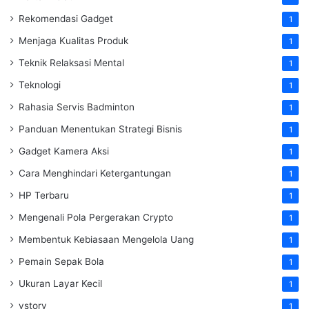
Rekomendasi Gadget
1
Menjaga Kualitas Produk
1
Teknik Relaksasi Mental
1
Teknologi
1
Rahasia Servis Badminton
1
Panduan Menentukan Strategi Bisnis
1
Gadget Kamera Aksi
1
Cara Menghindari Ketergantungan
1
HP Terbaru
1
Mengenali Pola Pergerakan Crypto
1
Membentuk Kebiasaan Mengelola Uang
1
Pemain Sepak Bola
1
Ukuran Layar Kecil
1
vstory
1