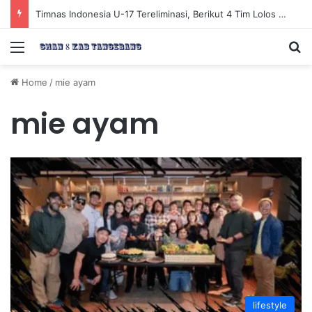
Timnas Indonesia U-17 Tereliminasi, Berikut 4 Tim Lolos ke Semifinal Piala AFF U-17 2026
Menu
Se
Home
/
mie ayam
mie ayam
lifestyle