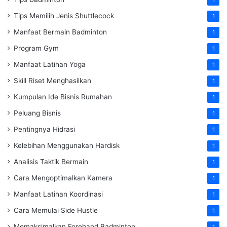
1
Tips Memilih Jenis Shuttlecock
1
Manfaat Bermain Badminton
1
Program Gym
1
Manfaat Latihan Yoga
1
Skill Riset Menghasilkan
1
Kumpulan Ide Bisnis Rumahan
1
Peluang Bisnis
1
Pentingnya Hidrasi
1
Kelebihan Menggunakan Hardisk
1
Analisis Taktik Bermain
1
Cara Mengoptimalkan Kamera
1
Manfaat Latihan Koordinasi
1
Cara Memulai Side Hustle
1
Memaksimalkan Forehand Badminton