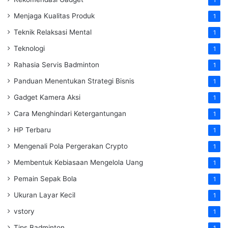
1
Menjaga Kualitas Produk
1
Teknik Relaksasi Mental
1
Teknologi
1
Rahasia Servis Badminton
1
Panduan Menentukan Strategi Bisnis
1
Gadget Kamera Aksi
1
Cara Menghindari Ketergantungan
1
HP Terbaru
1
Mengenali Pola Pergerakan Crypto
1
Membentuk Kebiasaan Mengelola Uang
1
Pemain Sepak Bola
1
Ukuran Layar Kecil
1
vstory
1
Tips Badminton