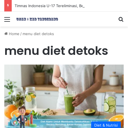
Timnas Indonesia U-17 Tereliminasi, Berikut 4 Tim Lolos ke Semifinal Piala AFF U-17 2026
Menu
Se
Home
/
menu diet detoks
menu diet detoks
Diet & Nutrisi