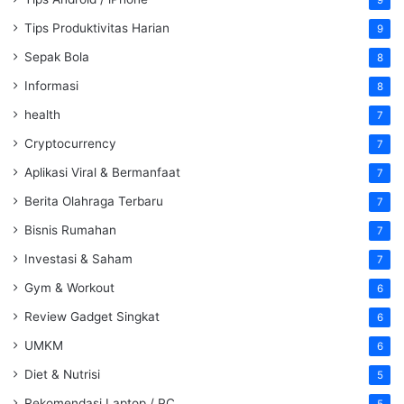
9
Tips Produktivitas Harian
9
Sepak Bola
8
Informasi
8
health
7
Cryptocurrency
7
Aplikasi Viral & Bermanfaat
7
Berita Olahraga Terbaru
7
Bisnis Rumahan
7
Investasi & Saham
7
Gym & Workout
6
Review Gadget Singkat
6
UMKM
6
Diet & Nutrisi
5
Rekomendasi Laptop / PC