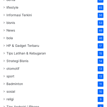
111
lifestyle
65
Informasi Terkini
56
bisnis
53
News
49
bola
46
HP & Gadget Terbaru
17
Tips Latihan & Kebugaran
15
Strategi Bisnis
14
otomotif
13
sport
13
Badminton
11
sosial
10
religi
9
Tips Android / iPhone