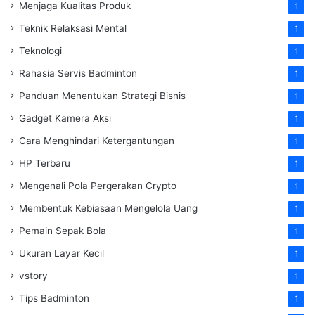
Menjaga Kualitas Produk
1
Teknik Relaksasi Mental
1
Teknologi
1
Rahasia Servis Badminton
1
Panduan Menentukan Strategi Bisnis
1
Gadget Kamera Aksi
1
Cara Menghindari Ketergantungan
1
HP Terbaru
1
Mengenali Pola Pergerakan Crypto
1
Membentuk Kebiasaan Mengelola Uang
1
Pemain Sepak Bola
1
Ukuran Layar Kecil
1
vstory
1
Tips Badminton
1