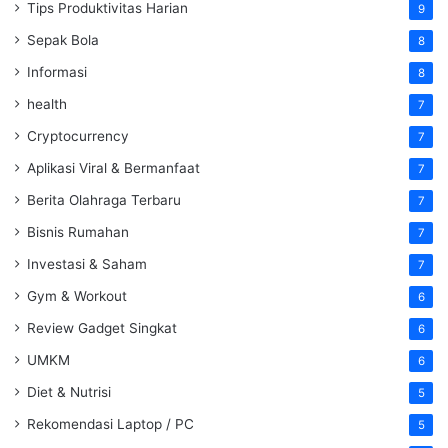
Tips Produktivitas Harian
9
Sepak Bola
8
Informasi
8
health
7
Cryptocurrency
7
Aplikasi Viral & Bermanfaat
7
Berita Olahraga Terbaru
7
Bisnis Rumahan
7
Investasi & Saham
7
Gym & Workout
6
Review Gadget Singkat
6
UMKM
6
Diet & Nutrisi
5
Rekomendasi Laptop / PC
5