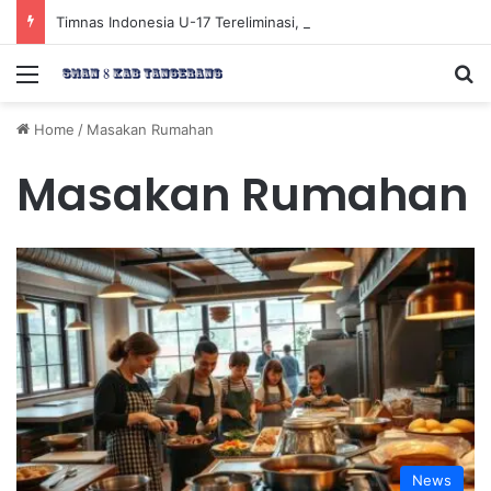
Timnas Indonesia U-17 Tereliminasi, Berikut 4 Tim Lolos ke Semifinal Piala AFF U-17 2026
Menu
Se
Home
/
Masakan Rumahan
Masakan Rumahan
News