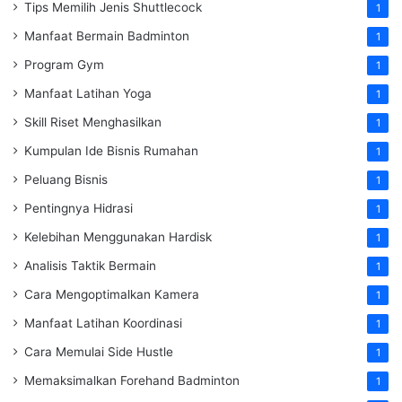
Tips Memilih Jenis Shuttlecock
1
Manfaat Bermain Badminton
1
Program Gym
1
Manfaat Latihan Yoga
1
Skill Riset Menghasilkan
1
Kumpulan Ide Bisnis Rumahan
1
Peluang Bisnis
1
Pentingnya Hidrasi
1
Kelebihan Menggunakan Hardisk
1
Analisis Taktik Bermain
1
Cara Mengoptimalkan Kamera
1
Manfaat Latihan Koordinasi
1
Cara Memulai Side Hustle
1
Memaksimalkan Forehand Badminton
1