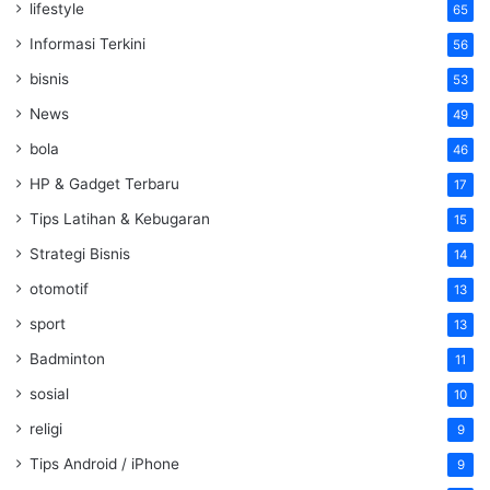
lifestyle
65
Informasi Terkini
56
bisnis
53
News
49
bola
46
HP & Gadget Terbaru
17
Tips Latihan & Kebugaran
15
Strategi Bisnis
14
otomotif
13
sport
13
Badminton
11
sosial
10
religi
9
Tips Android / iPhone
9