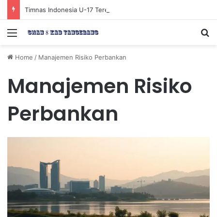
Timnas Indonesia U-17 Tereliminasi, Berikut 4 Tim Lolos ke Semifinal Piala AFF U-17 2026
Menu
Se
Home
/
Manajemen Risiko Perbankan
Manajemen Risiko
Perbankan