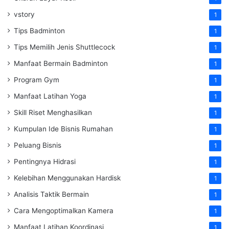
vstory
1
Tips Badminton
1
Tips Memilih Jenis Shuttlecock
1
Manfaat Bermain Badminton
1
Program Gym
1
Manfaat Latihan Yoga
1
Skill Riset Menghasilkan
1
Kumpulan Ide Bisnis Rumahan
1
Peluang Bisnis
1
Pentingnya Hidrasi
1
Kelebihan Menggunakan Hardisk
1
Analisis Taktik Bermain
1
Cara Mengoptimalkan Kamera
1
Manfaat Latihan Koordinasi
1