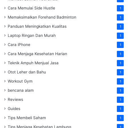
Cara Memulai Side Hustle
1
Memaksimalkan Forehand Badminton
1
Panduan Meningkatkan Kualitas
1
Laptop Ringan Dan Murah
1
Cara iPhone
1
Cara Menjaga Kesehatan Harian
1
Teknik Ampuh Menjual Jasa
1
Otot Leher dan Bahu
1
Workout Gym
1
bencana alam
1
Reviews
1
Guides
1
Tips Membeli Saham
1
Tips Menjaga Kesehatan Lambung
1