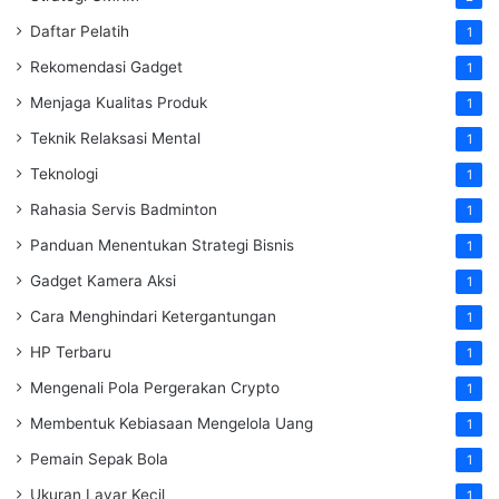
Daftar Pelatih
1
Rekomendasi Gadget
1
Menjaga Kualitas Produk
1
Teknik Relaksasi Mental
1
Teknologi
1
Rahasia Servis Badminton
1
Panduan Menentukan Strategi Bisnis
1
Gadget Kamera Aksi
1
Cara Menghindari Ketergantungan
1
HP Terbaru
1
Mengenali Pola Pergerakan Crypto
1
Membentuk Kebiasaan Mengelola Uang
1
Pemain Sepak Bola
1
Ukuran Layar Kecil
1