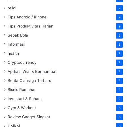
religi
9
Tips Android / iPhone
9
Tips Produktivitas Harian
9
Sepak Bola
8
Informasi
8
health
7
Cryptocurrency
7
Aplikasi Viral & Bermanfaat
7
Berita Olahraga Terbaru
7
Bisnis Rumahan
7
Investasi & Saham
7
Gym & Workout
6
Review Gadget Singkat
6
UMKM
6