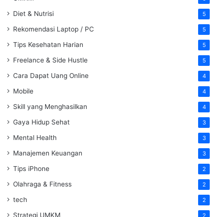
Diet & Nutrisi
5
Rekomendasi Laptop / PC
5
Tips Kesehatan Harian
5
Freelance & Side Hustle
5
Cara Dapat Uang Online
4
Mobile
4
Skill yang Menghasilkan
4
Gaya Hidup Sehat
3
Mental Health
3
Manajemen Keuangan
3
Tips iPhone
2
Olahraga & Fitness
2
tech
2
Strategi UMKM
2