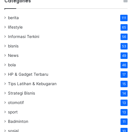
Categories
berita
111
lifestyle
65
Informasi Terkini
56
bisnis
53
News
49
bola
46
HP & Gadget Terbaru
17
Tips Latihan & Kebugaran
15
Strategi Bisnis
14
otomotif
13
sport
13
Badminton
11
sosial
10