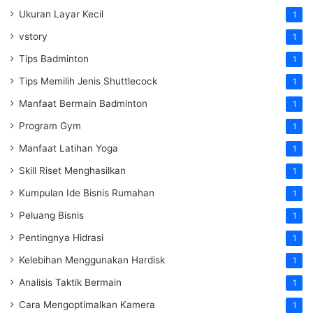
Ukuran Layar Kecil
1
vstory
1
Tips Badminton
1
Tips Memilih Jenis Shuttlecock
1
Manfaat Bermain Badminton
1
Program Gym
1
Manfaat Latihan Yoga
1
Skill Riset Menghasilkan
1
Kumpulan Ide Bisnis Rumahan
1
Peluang Bisnis
1
Pentingnya Hidrasi
1
Kelebihan Menggunakan Hardisk
1
Analisis Taktik Bermain
1
Cara Mengoptimalkan Kamera
1