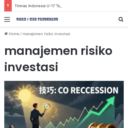
Timnas Indonesia U-17 Tereliminasi, Berikut 4 Tim Lolos ke Semifinal Piala AFF U-17 2026
Menu
Se
Home
/
manajemen risiko investasi
manajemen risiko
investasi