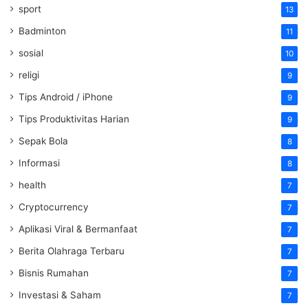
sport
13
Badminton
11
sosial
10
religi
9
Tips Android / iPhone
9
Tips Produktivitas Harian
9
Sepak Bola
8
Informasi
8
health
7
Cryptocurrency
7
Aplikasi Viral & Bermanfaat
7
Berita Olahraga Terbaru
7
Bisnis Rumahan
7
Investasi & Saham
7