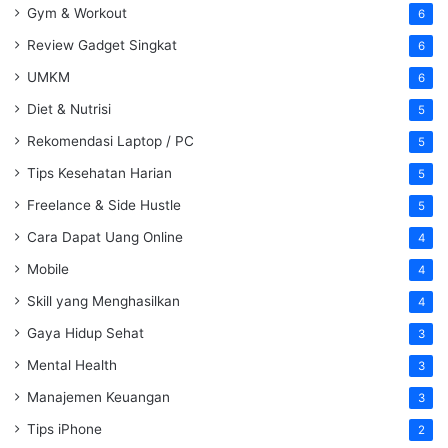
Gym & Workout
6
Review Gadget Singkat
6
UMKM
6
Diet & Nutrisi
5
Rekomendasi Laptop / PC
5
Tips Kesehatan Harian
5
Freelance & Side Hustle
5
Cara Dapat Uang Online
4
Mobile
4
Skill yang Menghasilkan
4
Gaya Hidup Sehat
3
Mental Health
3
Manajemen Keuangan
3
Tips iPhone
2