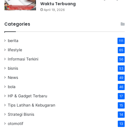
Waktu Terbuang
April 19, 2026
Categories
berita
111
lifestyle
65
Informasi Terkini
56
bisnis
53
News
49
bola
46
HP & Gadget Terbaru
17
Tips Latihan & Kebugaran
15
Strategi Bisnis
14
otomotif
13