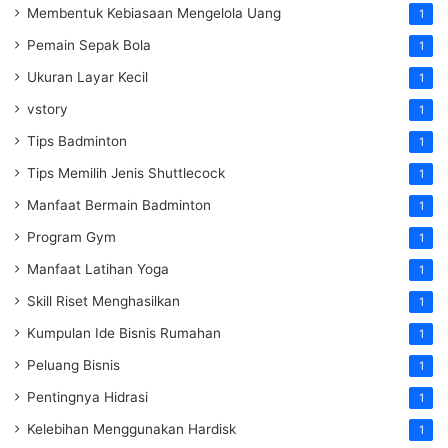
Membentuk Kebiasaan Mengelola Uang
1
Pemain Sepak Bola
1
Ukuran Layar Kecil
1
vstory
1
Tips Badminton
1
Tips Memilih Jenis Shuttlecock
1
Manfaat Bermain Badminton
1
Program Gym
1
Manfaat Latihan Yoga
1
Skill Riset Menghasilkan
1
Kumpulan Ide Bisnis Rumahan
1
Peluang Bisnis
1
Pentingnya Hidrasi
1
Kelebihan Menggunakan Hardisk
1