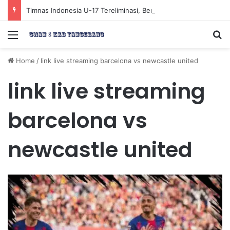
Timnas Indonesia U-17 Tereliminasi, Berikut 4 Tim Lolos ke Semifinal Piala AFF U-17 2026
Menu
Se
Home
/
link live streaming barcelona vs newcastle united
link live streaming
barcelona vs
newcastle united