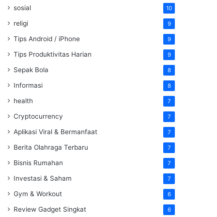
sosial
10
religi
9
Tips Android / iPhone
9
Tips Produktivitas Harian
9
Sepak Bola
8
Informasi
8
health
7
Cryptocurrency
7
Aplikasi Viral & Bermanfaat
7
Berita Olahraga Terbaru
7
Bisnis Rumahan
7
Investasi & Saham
7
Gym & Workout
6
Review Gadget Singkat
6