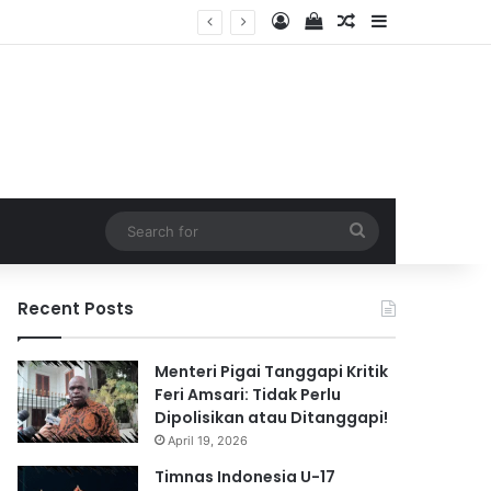
Log In
View your shopping 
Random Article
Sidebar
2026
Search
for
Recent Posts
Menteri Pigai Tanggapi Kritik
Feri Amsari: Tidak Perlu
Dipolisikan atau Ditanggapi!
April 19, 2026
Timnas Indonesia U-17