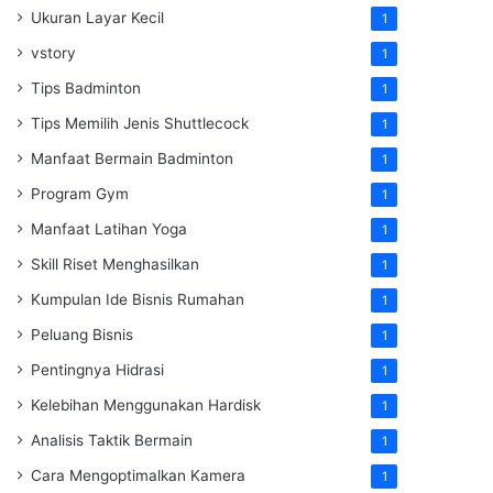
Ukuran Layar Kecil
1
vstory
1
Tips Badminton
1
Tips Memilih Jenis Shuttlecock
1
Manfaat Bermain Badminton
1
Program Gym
1
Manfaat Latihan Yoga
1
Skill Riset Menghasilkan
1
Kumpulan Ide Bisnis Rumahan
1
Peluang Bisnis
1
Pentingnya Hidrasi
1
Kelebihan Menggunakan Hardisk
1
Analisis Taktik Bermain
1
Cara Mengoptimalkan Kamera
1