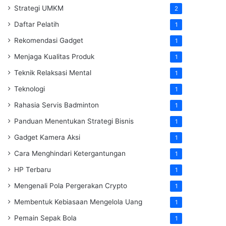
Strategi UMKM
2
Daftar Pelatih
1
Rekomendasi Gadget
1
Menjaga Kualitas Produk
1
Teknik Relaksasi Mental
1
Teknologi
1
Rahasia Servis Badminton
1
Panduan Menentukan Strategi Bisnis
1
Gadget Kamera Aksi
1
Cara Menghindari Ketergantungan
1
HP Terbaru
1
Mengenali Pola Pergerakan Crypto
1
Membentuk Kebiasaan Mengelola Uang
1
Pemain Sepak Bola
1