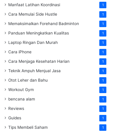
Manfaat Latihan Koordinasi
1
Cara Memulai Side Hustle
1
Memaksimalkan Forehand Badminton
1
Panduan Meningkatkan Kualitas
1
Laptop Ringan Dan Murah
1
Cara iPhone
1
Cara Menjaga Kesehatan Harian
1
Teknik Ampuh Menjual Jasa
1
Otot Leher dan Bahu
1
Workout Gym
1
bencana alam
1
Reviews
1
Guides
1
Tips Membeli Saham
1