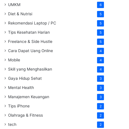
UMKM
6
Diet & Nutrisi
5
Rekomendasi Laptop / PC
5
Tips Kesehatan Harian
5
Freelance & Side Hustle
5
Cara Dapat Uang Online
4
Mobile
4
Skill yang Menghasilkan
4
Gaya Hidup Sehat
3
Mental Health
3
Manajemen Keuangan
3
Tips iPhone
2
Olahraga & Fitness
2
tech
2