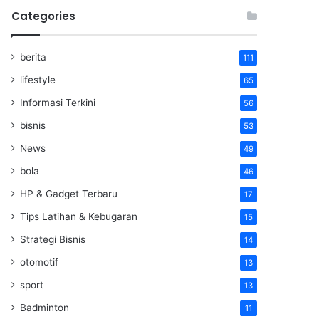
Categories
berita
111
lifestyle
65
Informasi Terkini
56
bisnis
53
News
49
bola
46
HP & Gadget Terbaru
17
Tips Latihan & Kebugaran
15
Strategi Bisnis
14
otomotif
13
sport
13
Badminton
11