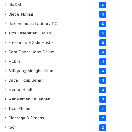
UMKM
6
Diet & Nutrisi
5
Rekomendasi Laptop / PC
5
Tips Kesehatan Harian
5
Freelance & Side Hustle
5
Cara Dapat Uang Online
4
Mobile
4
Skill yang Menghasilkan
4
Gaya Hidup Sehat
3
Mental Health
3
Manajemen Keuangan
3
Tips iPhone
2
Olahraga & Fitness
2
tech
2