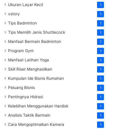
Ukuran Layar Kecil
1
vstory
1
Tips Badminton
1
Tips Memilih Jenis Shuttlecock
1
Manfaat Bermain Badminton
1
Program Gym
1
Manfaat Latihan Yoga
1
Skill Riset Menghasilkan
1
Kumpulan Ide Bisnis Rumahan
1
Peluang Bisnis
1
Pentingnya Hidrasi
1
Kelebihan Menggunakan Hardisk
1
Analisis Taktik Bermain
1
Cara Mengoptimalkan Kamera
1