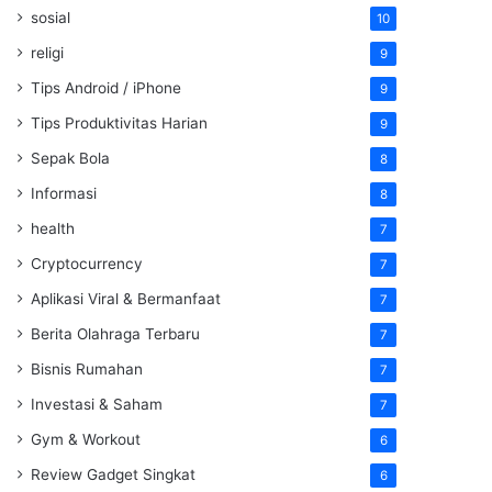
sosial
10
religi
9
Tips Android / iPhone
9
Tips Produktivitas Harian
9
Sepak Bola
8
Informasi
8
health
7
Cryptocurrency
7
Aplikasi Viral & Bermanfaat
7
Berita Olahraga Terbaru
7
Bisnis Rumahan
7
Investasi & Saham
7
Gym & Workout
6
Review Gadget Singkat
6