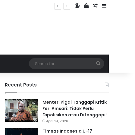
Log In
View your shopping 
Random Article
Sidebar
2026
Search
for
Recent Posts
Menteri Pigai Tanggapi Kritik
Feri Amsari: Tidak Perlu
Dipolisikan atau Ditanggapi!
April 19, 2026
Timnas Indonesia U-17