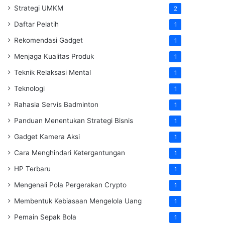
Strategi UMKM
2
Daftar Pelatih
1
Rekomendasi Gadget
1
Menjaga Kualitas Produk
1
Teknik Relaksasi Mental
1
Teknologi
1
Rahasia Servis Badminton
1
Panduan Menentukan Strategi Bisnis
1
Gadget Kamera Aksi
1
Cara Menghindari Ketergantungan
1
HP Terbaru
1
Mengenali Pola Pergerakan Crypto
1
Membentuk Kebiasaan Mengelola Uang
1
Pemain Sepak Bola
1