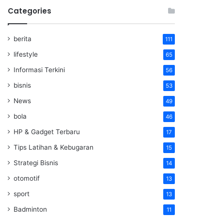
Categories
berita
111
lifestyle
65
Informasi Terkini
56
bisnis
53
News
49
bola
46
HP & Gadget Terbaru
17
Tips Latihan & Kebugaran
15
Strategi Bisnis
14
otomotif
13
sport
13
Badminton
11