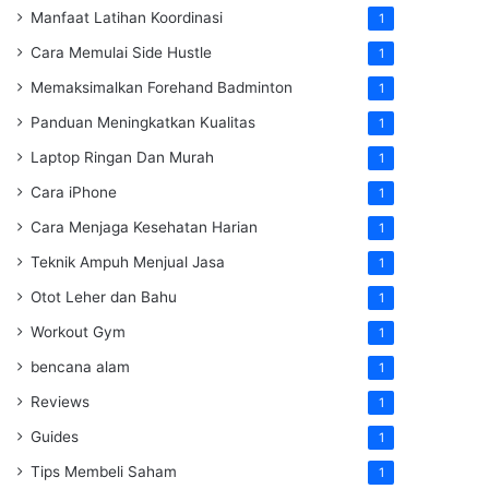
Manfaat Latihan Koordinasi
1
Cara Memulai Side Hustle
1
Memaksimalkan Forehand Badminton
1
Panduan Meningkatkan Kualitas
1
Laptop Ringan Dan Murah
1
Cara iPhone
1
Cara Menjaga Kesehatan Harian
1
Teknik Ampuh Menjual Jasa
1
Otot Leher dan Bahu
1
Workout Gym
1
bencana alam
1
Reviews
1
Guides
1
Tips Membeli Saham
1