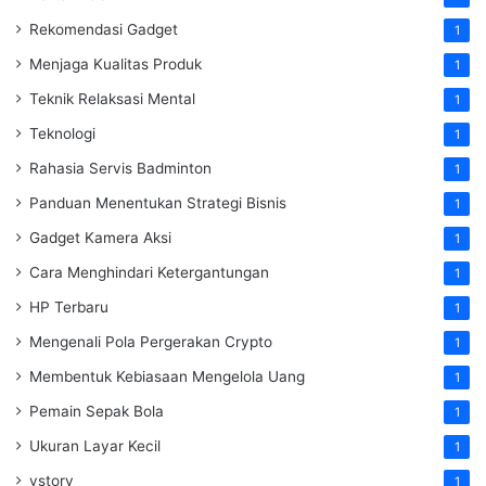
Rekomendasi Gadget
1
Menjaga Kualitas Produk
1
Teknik Relaksasi Mental
1
Teknologi
1
Rahasia Servis Badminton
1
Panduan Menentukan Strategi Bisnis
1
Gadget Kamera Aksi
1
Cara Menghindari Ketergantungan
1
HP Terbaru
1
Mengenali Pola Pergerakan Crypto
1
Membentuk Kebiasaan Mengelola Uang
1
Pemain Sepak Bola
1
Ukuran Layar Kecil
1
vstory
1