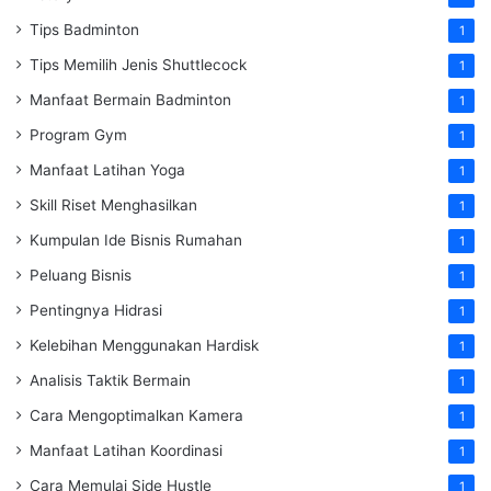
Tips Badminton
1
Tips Memilih Jenis Shuttlecock
1
Manfaat Bermain Badminton
1
Program Gym
1
Manfaat Latihan Yoga
1
Skill Riset Menghasilkan
1
Kumpulan Ide Bisnis Rumahan
1
Peluang Bisnis
1
Pentingnya Hidrasi
1
Kelebihan Menggunakan Hardisk
1
Analisis Taktik Bermain
1
Cara Mengoptimalkan Kamera
1
Manfaat Latihan Koordinasi
1
Cara Memulai Side Hustle
1