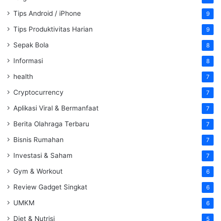
Tips Android / iPhone
9
Tips Produktivitas Harian
9
Sepak Bola
8
Informasi
8
health
7
Cryptocurrency
7
Aplikasi Viral & Bermanfaat
7
Berita Olahraga Terbaru
7
Bisnis Rumahan
7
Investasi & Saham
7
Gym & Workout
6
Review Gadget Singkat
6
UMKM
6
Diet & Nutrisi
5