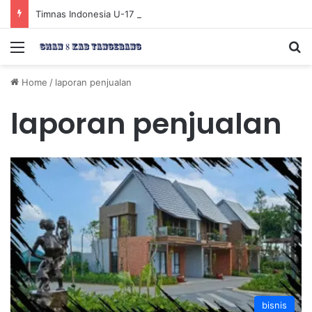
Timnas Indonesia U-17 Tereliminasi, Berikut 4 Tim Lolos ke Semifinal Piala AFF U-17 2026
Menu
Se
Home
/
laporan penjualan
laporan penjualan
bisnis