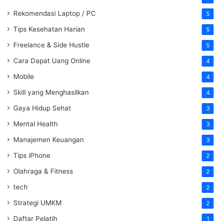
Rekomendasi Laptop / PC
5
Tips Kesehatan Harian
5
Freelance & Side Hustle
5
Cara Dapat Uang Online
4
Mobile
4
Skill yang Menghasilkan
4
Gaya Hidup Sehat
3
Mental Health
3
Manajemen Keuangan
3
Tips iPhone
2
Olahraga & Fitness
2
tech
2
Strategi UMKM
2
Daftar Pelatih
1