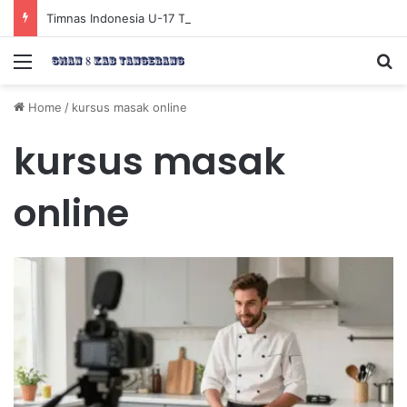
Timnas Indonesia U-17 Tereliminasi, Berikut 4 Tim Lolos ke Semifinal Piala AFF U-17 2026
Menu
Se
Home
/
kursus masak online
kursus masak
online