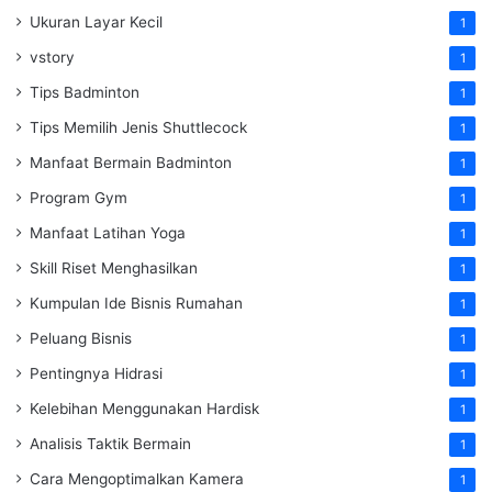
Ukuran Layar Kecil
1
vstory
1
Tips Badminton
1
Tips Memilih Jenis Shuttlecock
1
Manfaat Bermain Badminton
1
Program Gym
1
Manfaat Latihan Yoga
1
Skill Riset Menghasilkan
1
Kumpulan Ide Bisnis Rumahan
1
Peluang Bisnis
1
Pentingnya Hidrasi
1
Kelebihan Menggunakan Hardisk
1
Analisis Taktik Bermain
1
Cara Mengoptimalkan Kamera
1