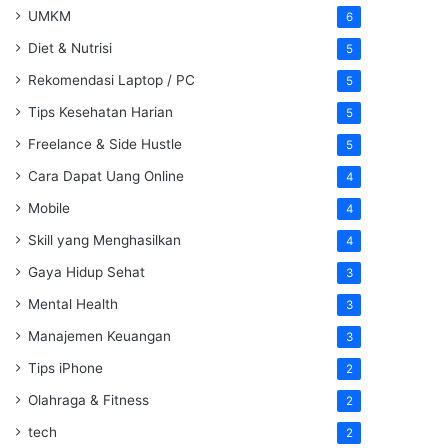
UMKM
6
Diet & Nutrisi
5
Rekomendasi Laptop / PC
5
Tips Kesehatan Harian
5
Freelance & Side Hustle
5
Cara Dapat Uang Online
4
Mobile
4
Skill yang Menghasilkan
4
Gaya Hidup Sehat
3
Mental Health
3
Manajemen Keuangan
3
Tips iPhone
2
Olahraga & Fitness
2
tech
2