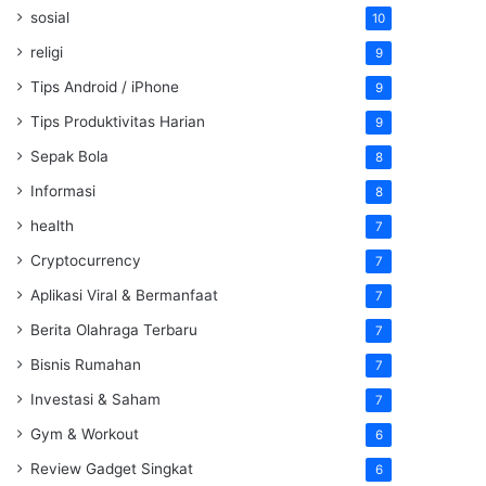
sosial
10
religi
9
Tips Android / iPhone
9
Tips Produktivitas Harian
9
Sepak Bola
8
Informasi
8
health
7
Cryptocurrency
7
Aplikasi Viral & Bermanfaat
7
Berita Olahraga Terbaru
7
Bisnis Rumahan
7
Investasi & Saham
7
Gym & Workout
6
Review Gadget Singkat
6