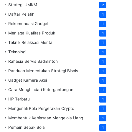
Strategi UMKM
2
Daftar Pelatih
1
Rekomendasi Gadget
1
Menjaga Kualitas Produk
1
Teknik Relaksasi Mental
1
Teknologi
1
Rahasia Servis Badminton
1
Panduan Menentukan Strategi Bisnis
1
Gadget Kamera Aksi
1
Cara Menghindari Ketergantungan
1
HP Terbaru
1
Mengenali Pola Pergerakan Crypto
1
Membentuk Kebiasaan Mengelola Uang
1
Pemain Sepak Bola
1