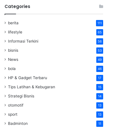
Categories
berita
111
lifestyle
65
Informasi Terkini
56
bisnis
53
News
49
bola
46
HP & Gadget Terbaru
17
Tips Latihan & Kebugaran
15
Strategi Bisnis
14
otomotif
13
sport
13
Badminton
11