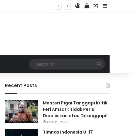
Log In
View your shopping 
Random Article
Sidebar
2026
Search
for
Recent Posts
Menteri Pigai Tanggapi Kritik
Feri Amsari: Tidak Perlu
Dipolisikan atau Ditanggapi!
April 19, 2026
Timnas Indonesia U-17