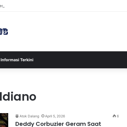
sia U-17 Tereliminasi, Berikut 4 Tim Lolos ke Semifinal Piala AFF U-17 
Informasi Terkini
aldiano
Atok Dalang
April 5, 2026
6
Deddy Corbuzier Geram Saat