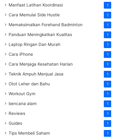
Manfaat Latihan Koordinasi
1
Cara Memulai Side Hustle
1
Memaksimalkan Forehand Badminton
1
Panduan Meningkatkan Kualitas
1
Laptop Ringan Dan Murah
1
Cara iPhone
1
Cara Menjaga Kesehatan Harian
1
Teknik Ampuh Menjual Jasa
1
Otot Leher dan Bahu
1
Workout Gym
1
bencana alam
1
Reviews
1
Guides
1
Tips Membeli Saham
1