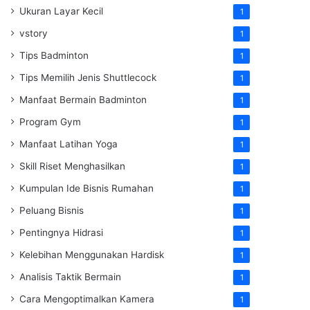
Ukuran Layar Kecil
1
vstory
1
Tips Badminton
1
Tips Memilih Jenis Shuttlecock
1
Manfaat Bermain Badminton
1
Program Gym
1
Manfaat Latihan Yoga
1
Skill Riset Menghasilkan
1
Kumpulan Ide Bisnis Rumahan
1
Peluang Bisnis
1
Pentingnya Hidrasi
1
Kelebihan Menggunakan Hardisk
1
Analisis Taktik Bermain
1
Cara Mengoptimalkan Kamera
1