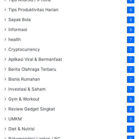
9
Tips Produktivitas Harian
9
Sepak Bola
8
Informasi
8
health
7
Cryptocurrency
7
Aplikasi Viral & Bermanfaat
7
Berita Olahraga Terbaru
7
Bisnis Rumahan
7
Investasi & Saham
7
Gym & Workout
6
Review Gadget Singkat
6
UMKM
6
Diet & Nutrisi
5
Rekomendasi Laptop / PC