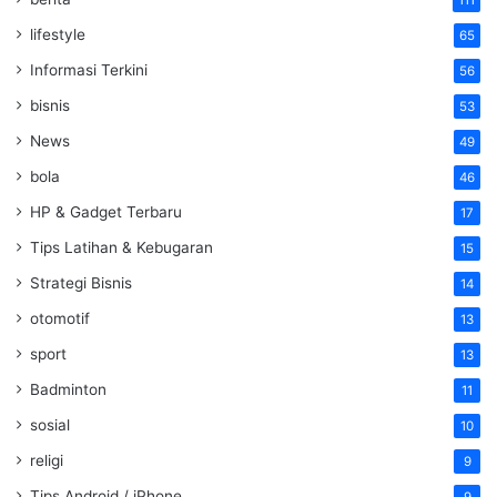
111
lifestyle
65
Informasi Terkini
56
bisnis
53
News
49
bola
46
HP & Gadget Terbaru
17
Tips Latihan & Kebugaran
15
Strategi Bisnis
14
otomotif
13
sport
13
Badminton
11
sosial
10
religi
9
Tips Android / iPhone