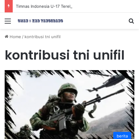
Timnas Indonesia U-17 Tereliminasi, Berikut 4 Tim Lolos ke Semifinal Piala AFF U-17 2026
Menu
Se
Home
/
kontribusi tni unifil
kontribusi tni unifil
berita