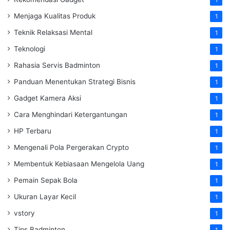
1
Menjaga Kualitas Produk
1
Teknik Relaksasi Mental
1
Teknologi
1
Rahasia Servis Badminton
1
Panduan Menentukan Strategi Bisnis
1
Gadget Kamera Aksi
1
Cara Menghindari Ketergantungan
1
HP Terbaru
1
Mengenali Pola Pergerakan Crypto
1
Membentuk Kebiasaan Mengelola Uang
1
Pemain Sepak Bola
1
Ukuran Layar Kecil
1
vstory
1
Tips Badminton