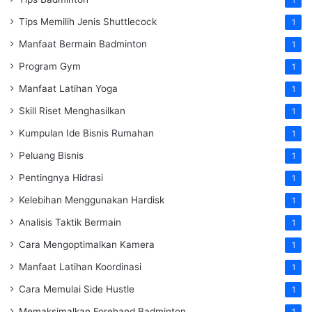
1
Tips Memilih Jenis Shuttlecock
1
Manfaat Bermain Badminton
1
Program Gym
1
Manfaat Latihan Yoga
1
Skill Riset Menghasilkan
1
Kumpulan Ide Bisnis Rumahan
1
Peluang Bisnis
1
Pentingnya Hidrasi
1
Kelebihan Menggunakan Hardisk
1
Analisis Taktik Bermain
1
Cara Mengoptimalkan Kamera
1
Manfaat Latihan Koordinasi
1
Cara Memulai Side Hustle
1
Memaksimalkan Forehand Badminton