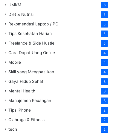
UMKM
6
Diet & Nutrisi
5
Rekomendasi Laptop / PC
5
Tips Kesehatan Harian
5
Freelance & Side Hustle
5
Cara Dapat Uang Online
4
Mobile
4
Skill yang Menghasilkan
4
Gaya Hidup Sehat
3
Mental Health
3
Manajemen Keuangan
3
Tips iPhone
2
Olahraga & Fitness
2
tech
2