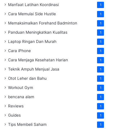
Manfaat Latihan Koordinasi
1
Cara Memulai Side Hustle
1
Memaksimalkan Forehand Badminton
1
Panduan Meningkatkan Kualitas
1
Laptop Ringan Dan Murah
1
Cara iPhone
1
Cara Menjaga Kesehatan Harian
1
Teknik Ampuh Menjual Jasa
1
Otot Leher dan Bahu
1
Workout Gym
1
bencana alam
1
Reviews
1
Guides
1
Tips Membeli Saham
1