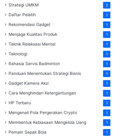
Strategi UMKM
2
Daftar Pelatih
1
Rekomendasi Gadget
1
Menjaga Kualitas Produk
1
Teknik Relaksasi Mental
1
Teknologi
1
Rahasia Servis Badminton
1
Panduan Menentukan Strategi Bisnis
1
Gadget Kamera Aksi
1
Cara Menghindari Ketergantungan
1
HP Terbaru
1
Mengenali Pola Pergerakan Crypto
1
Membentuk Kebiasaan Mengelola Uang
1
Pemain Sepak Bola
1