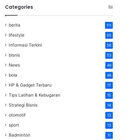
Categories
berita
111
lifestyle
65
Informasi Terkini
56
bisnis
53
News
49
bola
46
HP & Gadget Terbaru
17
Tips Latihan & Kebugaran
15
Strategi Bisnis
14
otomotif
13
sport
13
Badminton
11