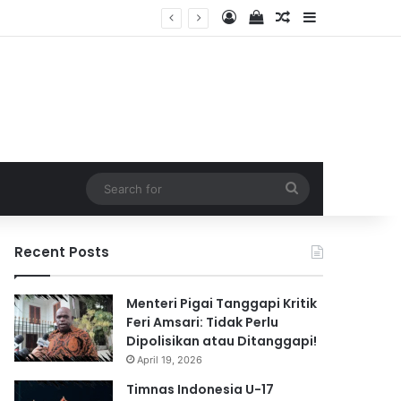
Log In
View your shopping 
Random Article
Sidebar
2026
Search
for
Recent Posts
Menteri Pigai Tanggapi Kritik
Feri Amsari: Tidak Perlu
Dipolisikan atau Ditanggapi!
April 19, 2026
Timnas Indonesia U-17