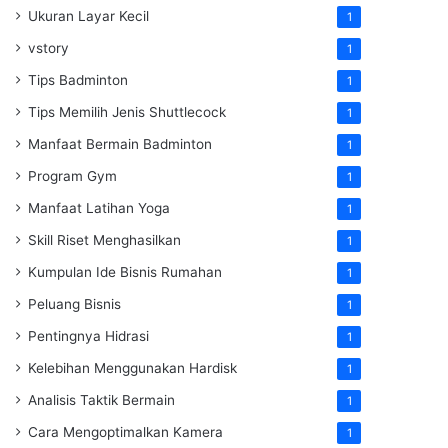
Ukuran Layar Kecil
1
vstory
1
Tips Badminton
1
Tips Memilih Jenis Shuttlecock
1
Manfaat Bermain Badminton
1
Program Gym
1
Manfaat Latihan Yoga
1
Skill Riset Menghasilkan
1
Kumpulan Ide Bisnis Rumahan
1
Peluang Bisnis
1
Pentingnya Hidrasi
1
Kelebihan Menggunakan Hardisk
1
Analisis Taktik Bermain
1
Cara Mengoptimalkan Kamera
1