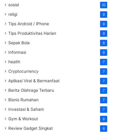
sosial
10
religi
9
Tips Android / iPhone
9
Tips Produktivitas Harian
9
Sepak Bola
8
Informasi
8
health
7
Cryptocurrency
7
Aplikasi Viral & Bermanfaat
7
Berita Olahraga Terbaru
7
Bisnis Rumahan
7
Investasi & Saham
7
Gym & Workout
6
Review Gadget Singkat
6