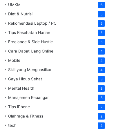
UMKM
6
Diet & Nutrisi
5
Rekomendasi Laptop / PC
5
Tips Kesehatan Harian
5
Freelance & Side Hustle
5
Cara Dapat Uang Online
4
Mobile
4
Skill yang Menghasilkan
4
Gaya Hidup Sehat
3
Mental Health
3
Manajemen Keuangan
3
Tips iPhone
2
Olahraga & Fitness
2
tech
2