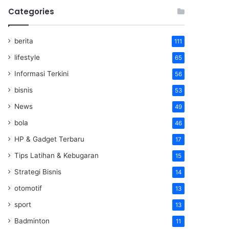
Categories
berita
111
lifestyle
65
Informasi Terkini
56
bisnis
53
News
49
bola
46
HP & Gadget Terbaru
17
Tips Latihan & Kebugaran
15
Strategi Bisnis
14
otomotif
13
sport
13
Badminton
11