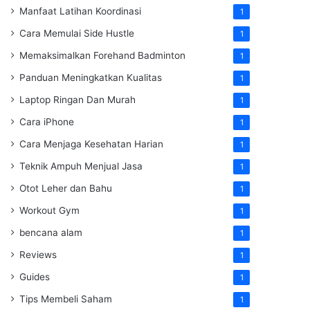
Manfaat Latihan Koordinasi
1
Cara Memulai Side Hustle
1
Memaksimalkan Forehand Badminton
1
Panduan Meningkatkan Kualitas
1
Laptop Ringan Dan Murah
1
Cara iPhone
1
Cara Menjaga Kesehatan Harian
1
Teknik Ampuh Menjual Jasa
1
Otot Leher dan Bahu
1
Workout Gym
1
bencana alam
1
Reviews
1
Guides
1
Tips Membeli Saham
1