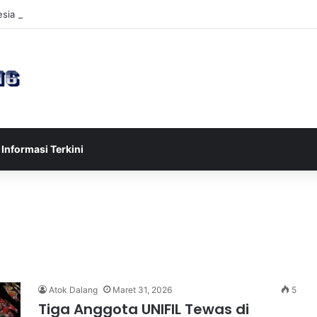
sia U-17 Tereliminasi, Berikut 4 Tim Lolos ke Semifinal Piala AFF U-17 
Informasi Terkini
Atok Dalang
Maret 31, 2026
5
Tiga Anggota UNIFIL Tewas di