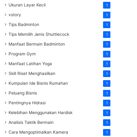
Ukuran Layar Kecil
1
vstory
1
Tips Badminton
1
Tips Memilih Jenis Shuttlecock
1
Manfaat Bermain Badminton
1
Program Gym
1
Manfaat Latihan Yoga
1
Skill Riset Menghasilkan
1
Kumpulan Ide Bisnis Rumahan
1
Peluang Bisnis
1
Pentingnya Hidrasi
1
Kelebihan Menggunakan Hardisk
1
Analisis Taktik Bermain
1
Cara Mengoptimalkan Kamera
1