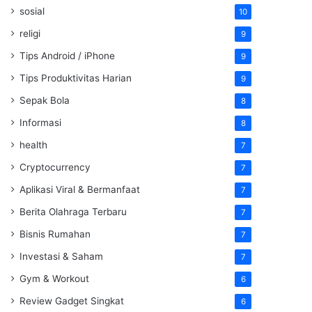
sosial
10
religi
9
Tips Android / iPhone
9
Tips Produktivitas Harian
9
Sepak Bola
8
Informasi
8
health
7
Cryptocurrency
7
Aplikasi Viral & Bermanfaat
7
Berita Olahraga Terbaru
7
Bisnis Rumahan
7
Investasi & Saham
7
Gym & Workout
6
Review Gadget Singkat
6