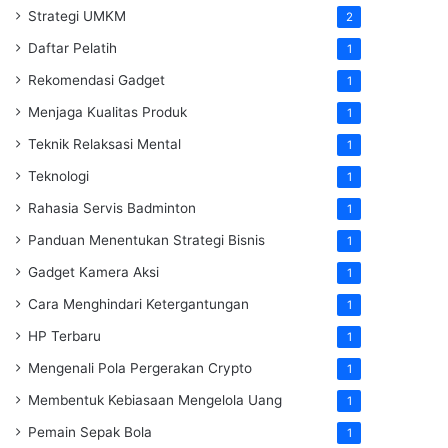
Strategi UMKM
2
Daftar Pelatih
1
Rekomendasi Gadget
1
Menjaga Kualitas Produk
1
Teknik Relaksasi Mental
1
Teknologi
1
Rahasia Servis Badminton
1
Panduan Menentukan Strategi Bisnis
1
Gadget Kamera Aksi
1
Cara Menghindari Ketergantungan
1
HP Terbaru
1
Mengenali Pola Pergerakan Crypto
1
Membentuk Kebiasaan Mengelola Uang
1
Pemain Sepak Bola
1