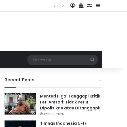
Log In
View your shopping 
Random Article
Sidebar
2026
Search
for
Recent Posts
Menteri Pigai Tanggapi Kritik
Feri Amsari: Tidak Perlu
Dipolisikan atau Ditanggapi!
April 19, 2026
Timnas Indonesia U-17