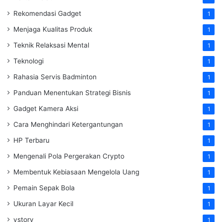
Rekomendasi Gadget
1
Menjaga Kualitas Produk
1
Teknik Relaksasi Mental
1
Teknologi
1
Rahasia Servis Badminton
1
Panduan Menentukan Strategi Bisnis
1
Gadget Kamera Aksi
1
Cara Menghindari Ketergantungan
1
HP Terbaru
1
Mengenali Pola Pergerakan Crypto
1
Membentuk Kebiasaan Mengelola Uang
1
Pemain Sepak Bola
1
Ukuran Layar Kecil
1
vstory
1