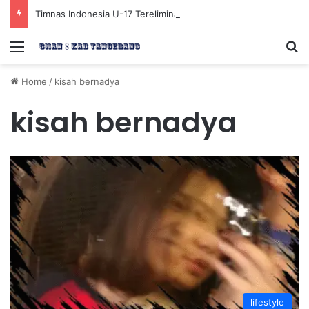
Timnas Indonesia U-17 Tereliminasi, Berikut 4 Tim Lolos ke Semifinal Piala AFF U-17 2026
Menu
Se
Home
/
kisah bernadya
kisah bernadya
lifestyle