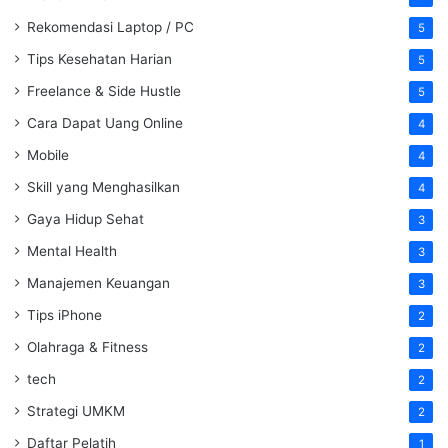
Rekomendasi Laptop / PC
5
Tips Kesehatan Harian
5
Freelance & Side Hustle
5
Cara Dapat Uang Online
4
Mobile
4
Skill yang Menghasilkan
4
Gaya Hidup Sehat
3
Mental Health
3
Manajemen Keuangan
3
Tips iPhone
2
Olahraga & Fitness
2
tech
2
Strategi UMKM
2
Daftar Pelatih
1