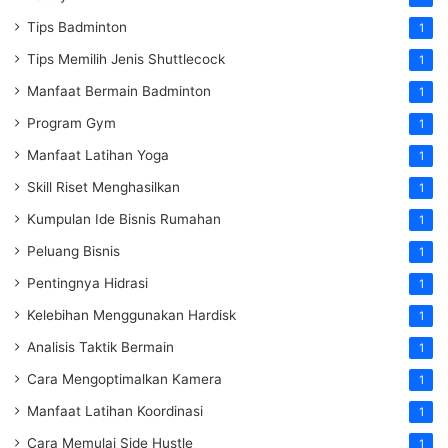
Tips Badminton
1
Tips Memilih Jenis Shuttlecock
1
Manfaat Bermain Badminton
1
Program Gym
1
Manfaat Latihan Yoga
1
Skill Riset Menghasilkan
1
Kumpulan Ide Bisnis Rumahan
1
Peluang Bisnis
1
Pentingnya Hidrasi
1
Kelebihan Menggunakan Hardisk
1
Analisis Taktik Bermain
1
Cara Mengoptimalkan Kamera
1
Manfaat Latihan Koordinasi
1
Cara Memulai Side Hustle
1