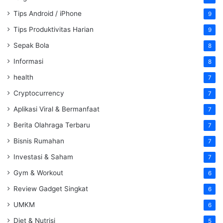
Tips Android / iPhone
9
Tips Produktivitas Harian
9
Sepak Bola
8
Informasi
8
health
7
Cryptocurrency
7
Aplikasi Viral & Bermanfaat
7
Berita Olahraga Terbaru
7
Bisnis Rumahan
7
Investasi & Saham
7
Gym & Workout
6
Review Gadget Singkat
6
UMKM
6
Diet & Nutrisi
5