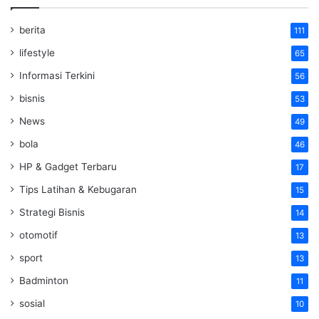
berita
111
lifestyle
65
Informasi Terkini
56
bisnis
53
News
49
bola
46
HP & Gadget Terbaru
17
Tips Latihan & Kebugaran
15
Strategi Bisnis
14
otomotif
13
sport
13
Badminton
11
sosial
10