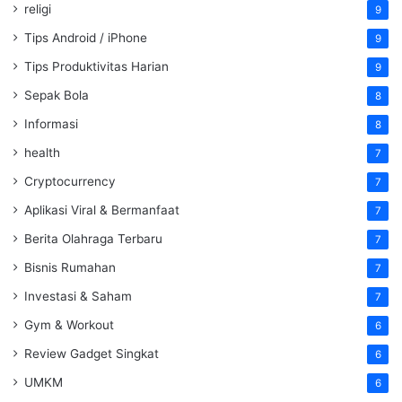
religi
9
Tips Android / iPhone
9
Tips Produktivitas Harian
9
Sepak Bola
8
Informasi
8
health
7
Cryptocurrency
7
Aplikasi Viral & Bermanfaat
7
Berita Olahraga Terbaru
7
Bisnis Rumahan
7
Investasi & Saham
7
Gym & Workout
6
Review Gadget Singkat
6
UMKM
6