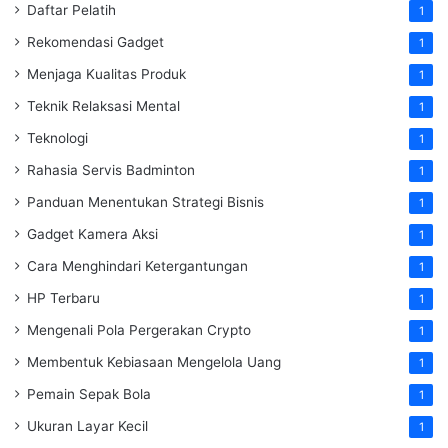
Daftar Pelatih
1
Rekomendasi Gadget
1
Menjaga Kualitas Produk
1
Teknik Relaksasi Mental
1
Teknologi
1
Rahasia Servis Badminton
1
Panduan Menentukan Strategi Bisnis
1
Gadget Kamera Aksi
1
Cara Menghindari Ketergantungan
1
HP Terbaru
1
Mengenali Pola Pergerakan Crypto
1
Membentuk Kebiasaan Mengelola Uang
1
Pemain Sepak Bola
1
Ukuran Layar Kecil
1