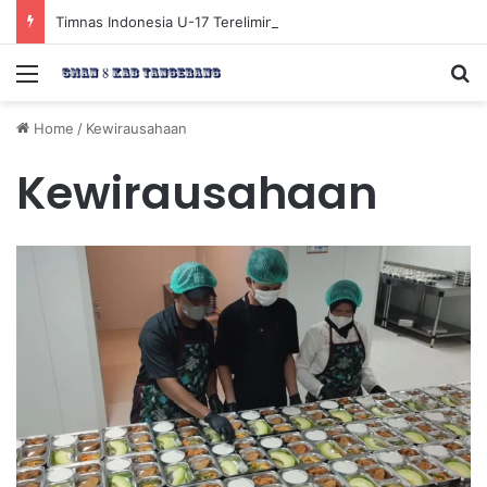
Timnas Indonesia U-17 Tereliminasi, Berikut 4 Tim Lolos ke Semifinal Piala AFF U-17 2026
Menu
Se
Home
/
Kewirausahaan
Kewirausahaan