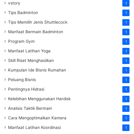
vstory
1
Tips Badminton
1
Tips Memilih Jenis Shuttlecock
1
Manfaat Bermain Badminton
1
Program Gym
1
Manfaat Latihan Yoga
1
Skill Riset Menghasilkan
1
Kumpulan Ide Bisnis Rumahan
1
Peluang Bisnis
1
Pentingnya Hidrasi
1
Kelebihan Menggunakan Hardisk
1
Analisis Taktik Bermain
1
Cara Mengoptimalkan Kamera
1
Manfaat Latihan Koordinasi
1