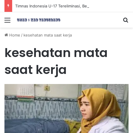
Timnas Indonesia U-17 Tereliminasi, Berikut 4 Tim Lolos ke Semifinal Piala AFF U-17 2026
Menu
Se
Home
/
kesehatan mata saat kerja
kesehatan mata
saat kerja