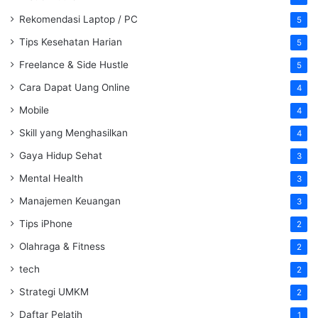
Rekomendasi Laptop / PC
5
Tips Kesehatan Harian
5
Freelance & Side Hustle
5
Cara Dapat Uang Online
4
Mobile
4
Skill yang Menghasilkan
4
Gaya Hidup Sehat
3
Mental Health
3
Manajemen Keuangan
3
Tips iPhone
2
Olahraga & Fitness
2
tech
2
Strategi UMKM
2
Daftar Pelatih
1