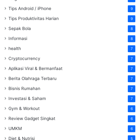
Tips Android / iPhone
9
Tips Produktivitas Harian
9
Sepak Bola
8
Informasi
8
health
7
Cryptocurrency
7
Aplikasi Viral & Bermanfaat
7
Berita Olahraga Terbaru
7
Bisnis Rumahan
7
Investasi & Saham
7
Gym & Workout
6
Review Gadget Singkat
6
UMKM
6
Diet & Nutrisi
5