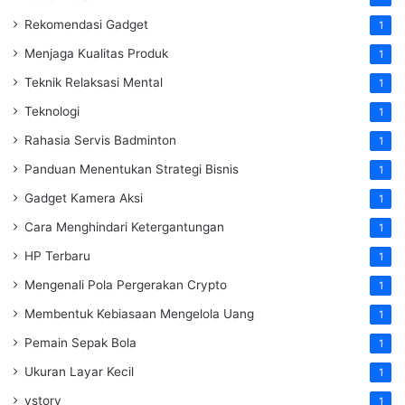
Rekomendasi Gadget
1
Menjaga Kualitas Produk
1
Teknik Relaksasi Mental
1
Teknologi
1
Rahasia Servis Badminton
1
Panduan Menentukan Strategi Bisnis
1
Gadget Kamera Aksi
1
Cara Menghindari Ketergantungan
1
HP Terbaru
1
Mengenali Pola Pergerakan Crypto
1
Membentuk Kebiasaan Mengelola Uang
1
Pemain Sepak Bola
1
Ukuran Layar Kecil
1
vstory
1