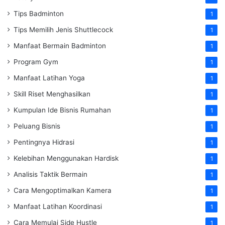
Tips Badminton
1
Tips Memilih Jenis Shuttlecock
1
Manfaat Bermain Badminton
1
Program Gym
1
Manfaat Latihan Yoga
1
Skill Riset Menghasilkan
1
Kumpulan Ide Bisnis Rumahan
1
Peluang Bisnis
1
Pentingnya Hidrasi
1
Kelebihan Menggunakan Hardisk
1
Analisis Taktik Bermain
1
Cara Mengoptimalkan Kamera
1
Manfaat Latihan Koordinasi
1
Cara Memulai Side Hustle
1