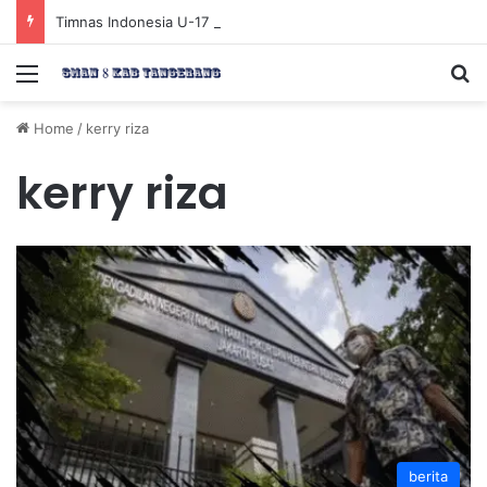
Timnas Indonesia U-17 Tereliminasi, Berikut 4 Tim Lolos ke Semifinal Piala AFF U-17 2026
Menu
Se
Home
/
kerry riza
kerry riza
berita