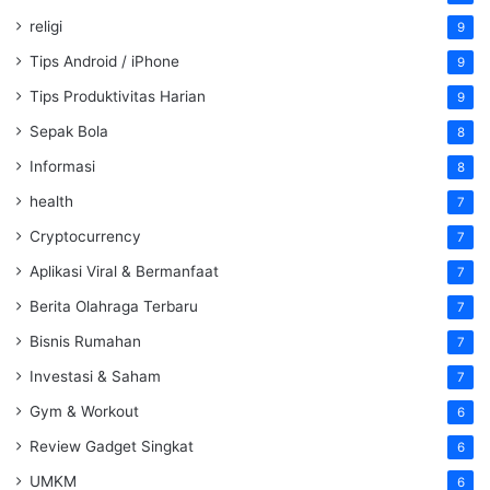
religi
9
Tips Android / iPhone
9
Tips Produktivitas Harian
9
Sepak Bola
8
Informasi
8
health
7
Cryptocurrency
7
Aplikasi Viral & Bermanfaat
7
Berita Olahraga Terbaru
7
Bisnis Rumahan
7
Investasi & Saham
7
Gym & Workout
6
Review Gadget Singkat
6
UMKM
6