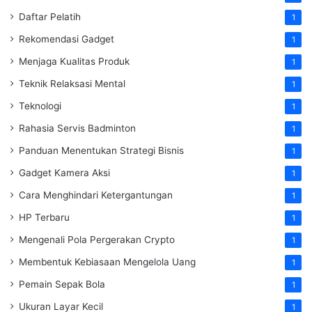
Daftar Pelatih
1
Rekomendasi Gadget
1
Menjaga Kualitas Produk
1
Teknik Relaksasi Mental
1
Teknologi
1
Rahasia Servis Badminton
1
Panduan Menentukan Strategi Bisnis
1
Gadget Kamera Aksi
1
Cara Menghindari Ketergantungan
1
HP Terbaru
1
Mengenali Pola Pergerakan Crypto
1
Membentuk Kebiasaan Mengelola Uang
1
Pemain Sepak Bola
1
Ukuran Layar Kecil
1