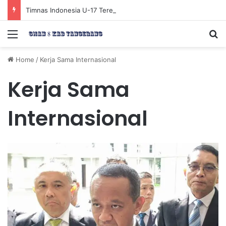
Timnas Indonesia U-17 Tereliminasi, Berikut 4 Tim Lolos ke Semifinal Piala AFF U-17 2026
Menu
Se
Home
/
Kerja Sama Internasional
Kerja Sama
Internasional