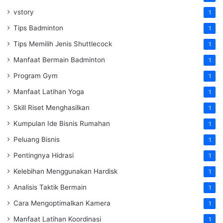
vstory
1
Tips Badminton
1
Tips Memilih Jenis Shuttlecock
1
Manfaat Bermain Badminton
1
Program Gym
1
Manfaat Latihan Yoga
1
Skill Riset Menghasilkan
1
Kumpulan Ide Bisnis Rumahan
1
Peluang Bisnis
1
Pentingnya Hidrasi
1
Kelebihan Menggunakan Hardisk
1
Analisis Taktik Bermain
1
Cara Mengoptimalkan Kamera
1
Manfaat Latihan Koordinasi
1