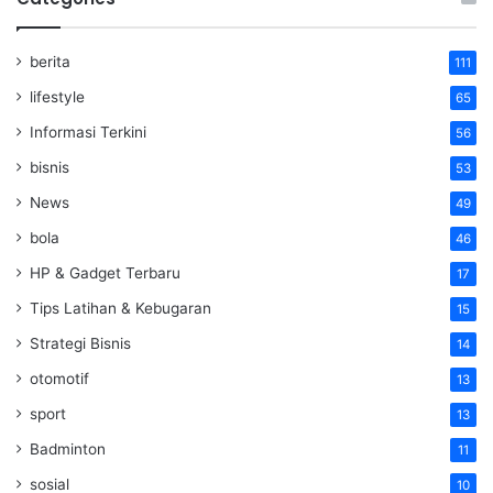
berita
111
lifestyle
65
Informasi Terkini
56
bisnis
53
News
49
bola
46
HP & Gadget Terbaru
17
Tips Latihan & Kebugaran
15
Strategi Bisnis
14
otomotif
13
sport
13
Badminton
11
sosial
10