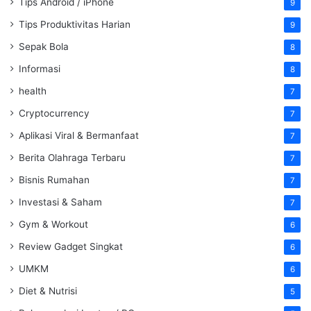
Tips Android / iPhone
9
Tips Produktivitas Harian
9
Sepak Bola
8
Informasi
8
health
7
Cryptocurrency
7
Aplikasi Viral & Bermanfaat
7
Berita Olahraga Terbaru
7
Bisnis Rumahan
7
Investasi & Saham
7
Gym & Workout
6
Review Gadget Singkat
6
UMKM
6
Diet & Nutrisi
5