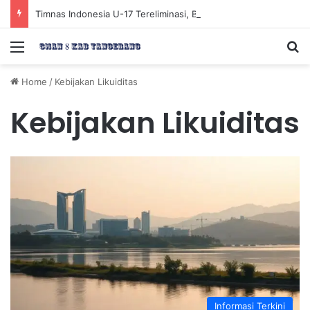
Timnas Indonesia U-17 Tereliminasi, Berikut 4 Tim Lolos ke Semifinal Piala AFF U-17 2026
Menu
Se
Home
/
Kebijakan Likuiditas
Kebijakan Likuiditas
Informasi Terkini