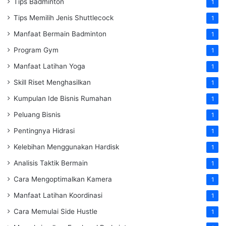
Tips Badminton
1
Tips Memilih Jenis Shuttlecock
1
Manfaat Bermain Badminton
1
Program Gym
1
Manfaat Latihan Yoga
1
Skill Riset Menghasilkan
1
Kumpulan Ide Bisnis Rumahan
1
Peluang Bisnis
1
Pentingnya Hidrasi
1
Kelebihan Menggunakan Hardisk
1
Analisis Taktik Bermain
1
Cara Mengoptimalkan Kamera
1
Manfaat Latihan Koordinasi
1
Cara Memulai Side Hustle
1