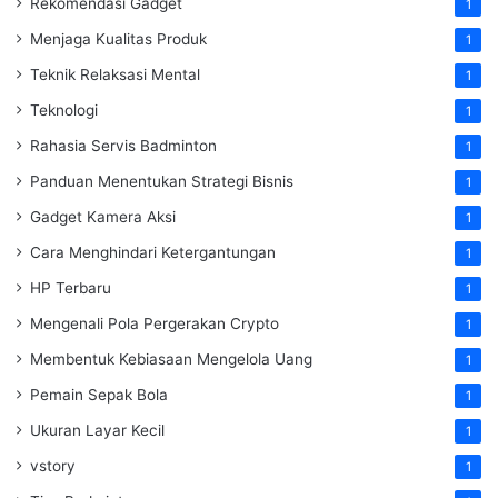
Rekomendasi Gadget
1
Menjaga Kualitas Produk
1
Teknik Relaksasi Mental
1
Teknologi
1
Rahasia Servis Badminton
1
Panduan Menentukan Strategi Bisnis
1
Gadget Kamera Aksi
1
Cara Menghindari Ketergantungan
1
HP Terbaru
1
Mengenali Pola Pergerakan Crypto
1
Membentuk Kebiasaan Mengelola Uang
1
Pemain Sepak Bola
1
Ukuran Layar Kecil
1
vstory
1