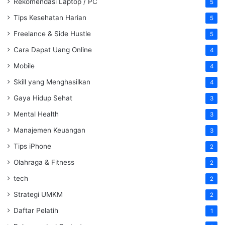
Rekomendasi Laptop / PC
5
Tips Kesehatan Harian
5
Freelance & Side Hustle
5
Cara Dapat Uang Online
4
Mobile
4
Skill yang Menghasilkan
4
Gaya Hidup Sehat
3
Mental Health
3
Manajemen Keuangan
3
Tips iPhone
2
Olahraga & Fitness
2
tech
2
Strategi UMKM
2
Daftar Pelatih
1