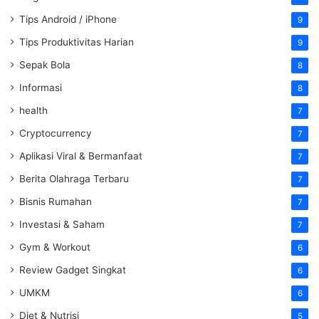
Tips Android / iPhone
9
Tips Produktivitas Harian
9
Sepak Bola
8
Informasi
8
health
7
Cryptocurrency
7
Aplikasi Viral & Bermanfaat
7
Berita Olahraga Terbaru
7
Bisnis Rumahan
7
Investasi & Saham
7
Gym & Workout
6
Review Gadget Singkat
6
UMKM
6
Diet & Nutrisi
5