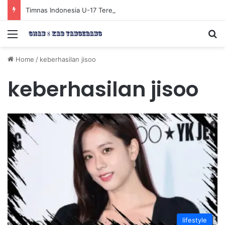
Timnas Indonesia U-17 Tereliminasi, Berikut 4 Tim Lolos ke Semifinal Piala AFF U-17 2026
Menu
Se
Home
/
keberhasilan jisoo
keberhasilan jisoo
lifestyle