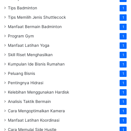
Tips Badminton
1
Tips Memilih Jenis Shuttlecock
1
Manfaat Bermain Badminton
1
Program Gym
1
Manfaat Latihan Yoga
1
Skill Riset Menghasilkan
1
Kumpulan Ide Bisnis Rumahan
1
Peluang Bisnis
1
Pentingnya Hidrasi
1
Kelebihan Menggunakan Hardisk
1
Analisis Taktik Bermain
1
Cara Mengoptimalkan Kamera
1
Manfaat Latihan Koordinasi
1
Cara Memulai Side Hustle
1