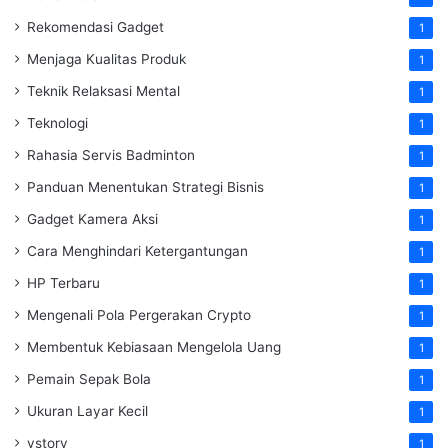
Rekomendasi Gadget
1
Menjaga Kualitas Produk
1
Teknik Relaksasi Mental
1
Teknologi
1
Rahasia Servis Badminton
1
Panduan Menentukan Strategi Bisnis
1
Gadget Kamera Aksi
1
Cara Menghindari Ketergantungan
1
HP Terbaru
1
Mengenali Pola Pergerakan Crypto
1
Membentuk Kebiasaan Mengelola Uang
1
Pemain Sepak Bola
1
Ukuran Layar Kecil
1
vstory
1