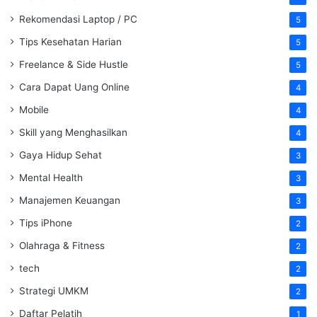
Rekomendasi Laptop / PC
5
Tips Kesehatan Harian
5
Freelance & Side Hustle
5
Cara Dapat Uang Online
4
Mobile
4
Skill yang Menghasilkan
4
Gaya Hidup Sehat
3
Mental Health
3
Manajemen Keuangan
3
Tips iPhone
2
Olahraga & Fitness
2
tech
2
Strategi UMKM
2
Daftar Pelatih
1