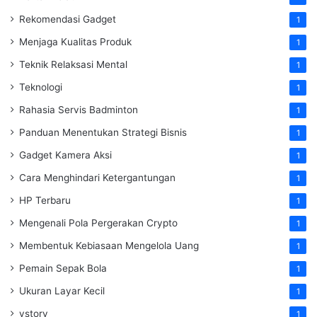
Rekomendasi Gadget
1
Menjaga Kualitas Produk
1
Teknik Relaksasi Mental
1
Teknologi
1
Rahasia Servis Badminton
1
Panduan Menentukan Strategi Bisnis
1
Gadget Kamera Aksi
1
Cara Menghindari Ketergantungan
1
HP Terbaru
1
Mengenali Pola Pergerakan Crypto
1
Membentuk Kebiasaan Mengelola Uang
1
Pemain Sepak Bola
1
Ukuran Layar Kecil
1
vstory
1