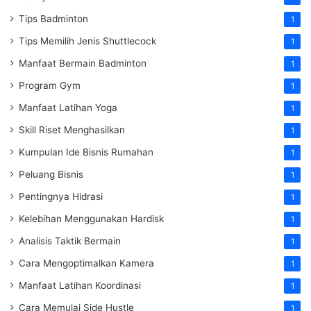
Tips Badminton
1
Tips Memilih Jenis Shuttlecock
1
Manfaat Bermain Badminton
1
Program Gym
1
Manfaat Latihan Yoga
1
Skill Riset Menghasilkan
1
Kumpulan Ide Bisnis Rumahan
1
Peluang Bisnis
1
Pentingnya Hidrasi
1
Kelebihan Menggunakan Hardisk
1
Analisis Taktik Bermain
1
Cara Mengoptimalkan Kamera
1
Manfaat Latihan Koordinasi
1
Cara Memulai Side Hustle
1