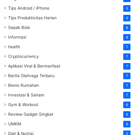
Tips Android / iPhone
9
Tips Produktivitas Harian
9
Sepak Bola
8
Informasi
8
health
7
Cryptocurrency
7
Aplikasi Viral & Bermanfaat
7
Berita Olahraga Terbaru
7
Bisnis Rumahan
7
Investasi & Saham
7
Gym & Workout
6
Review Gadget Singkat
6
UMKM
6
Diet & Nutrisi
5