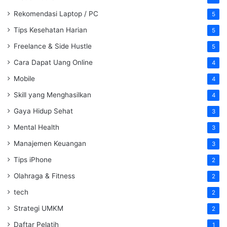
Rekomendasi Laptop / PC
5
Tips Kesehatan Harian
5
Freelance & Side Hustle
5
Cara Dapat Uang Online
4
Mobile
4
Skill yang Menghasilkan
4
Gaya Hidup Sehat
3
Mental Health
3
Manajemen Keuangan
3
Tips iPhone
2
Olahraga & Fitness
2
tech
2
Strategi UMKM
2
Daftar Pelatih
1