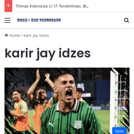
Timnas Indonesia U-17 Tereliminasi, Berikut 4 Tim Lolos ke Semifinal Piala AFF U-17 2026
Menu
Se
Home
/
karir jay idzes
karir jay idzes
bola