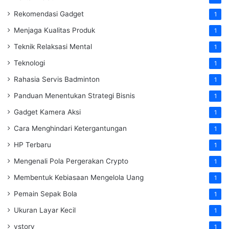
Rekomendasi Gadget
1
Menjaga Kualitas Produk
1
Teknik Relaksasi Mental
1
Teknologi
1
Rahasia Servis Badminton
1
Panduan Menentukan Strategi Bisnis
1
Gadget Kamera Aksi
1
Cara Menghindari Ketergantungan
1
HP Terbaru
1
Mengenali Pola Pergerakan Crypto
1
Membentuk Kebiasaan Mengelola Uang
1
Pemain Sepak Bola
1
Ukuran Layar Kecil
1
vstory
1