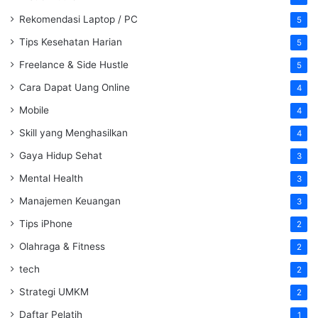
Rekomendasi Laptop / PC
5
Tips Kesehatan Harian
5
Freelance & Side Hustle
5
Cara Dapat Uang Online
4
Mobile
4
Skill yang Menghasilkan
4
Gaya Hidup Sehat
3
Mental Health
3
Manajemen Keuangan
3
Tips iPhone
2
Olahraga & Fitness
2
tech
2
Strategi UMKM
2
Daftar Pelatih
1