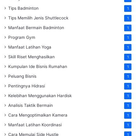
Tips Badminton
1
Tips Memilih Jenis Shuttlecock
1
Manfaat Bermain Badminton
1
Program Gym
1
Manfaat Latihan Yoga
1
Skill Riset Menghasilkan
1
Kumpulan Ide Bisnis Rumahan
1
Peluang Bisnis
1
Pentingnya Hidrasi
1
Kelebihan Menggunakan Hardisk
1
Analisis Taktik Bermain
1
Cara Mengoptimalkan Kamera
1
Manfaat Latihan Koordinasi
1
Cara Memulai Side Hustle
1