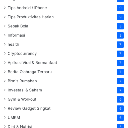
Tips Android / iPhone
9
Tips Produktivitas Harian
9
Sepak Bola
8
Informasi
8
health
7
Cryptocurrency
7
Aplikasi Viral & Bermanfaat
7
Berita Olahraga Terbaru
7
Bisnis Rumahan
7
Investasi & Saham
7
Gym & Workout
6
Review Gadget Singkat
6
UMKM
6
Diet & Nutrisi
5