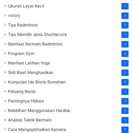
Ukuran Layar Kecil
1
vstory
1
Tips Badminton
1
Tips Memilih Jenis Shuttlecock
1
Manfaat Bermain Badminton
1
Program Gym
1
Manfaat Latihan Yoga
1
Skill Riset Menghasilkan
1
Kumpulan Ide Bisnis Rumahan
1
Peluang Bisnis
1
Pentingnya Hidrasi
1
Kelebihan Menggunakan Hardisk
1
Analisis Taktik Bermain
1
Cara Mengoptimalkan Kamera
1