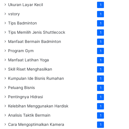
Ukuran Layar Kecil
1
vstory
1
Tips Badminton
1
Tips Memilih Jenis Shuttlecock
1
Manfaat Bermain Badminton
1
Program Gym
1
Manfaat Latihan Yoga
1
Skill Riset Menghasilkan
1
Kumpulan Ide Bisnis Rumahan
1
Peluang Bisnis
1
Pentingnya Hidrasi
1
Kelebihan Menggunakan Hardisk
1
Analisis Taktik Bermain
1
Cara Mengoptimalkan Kamera
1