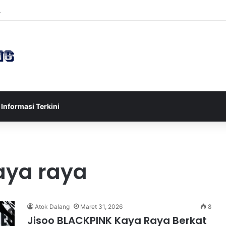
sia U-17 Tereliminasi, Berikut 4 Tim Lolos ke Semifinal Piala AFF U-17 
Informasi Terkini
kaya raya
Atok Dalang
Maret 31, 2026
8
Jisoo BLACKPINK Kaya Raya Berkat