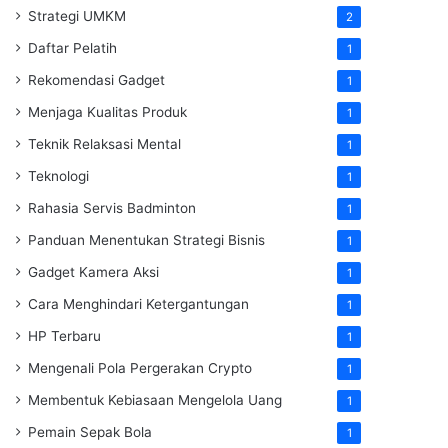
Strategi UMKM
2
Daftar Pelatih
1
Rekomendasi Gadget
1
Menjaga Kualitas Produk
1
Teknik Relaksasi Mental
1
Teknologi
1
Rahasia Servis Badminton
1
Panduan Menentukan Strategi Bisnis
1
Gadget Kamera Aksi
1
Cara Menghindari Ketergantungan
1
HP Terbaru
1
Mengenali Pola Pergerakan Crypto
1
Membentuk Kebiasaan Mengelola Uang
1
Pemain Sepak Bola
1