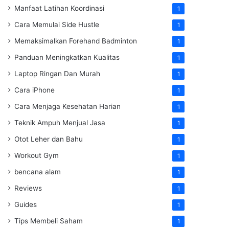
Manfaat Latihan Koordinasi
1
Cara Memulai Side Hustle
1
Memaksimalkan Forehand Badminton
1
Panduan Meningkatkan Kualitas
1
Laptop Ringan Dan Murah
1
Cara iPhone
1
Cara Menjaga Kesehatan Harian
1
Teknik Ampuh Menjual Jasa
1
Otot Leher dan Bahu
1
Workout Gym
1
bencana alam
1
Reviews
1
Guides
1
Tips Membeli Saham
1