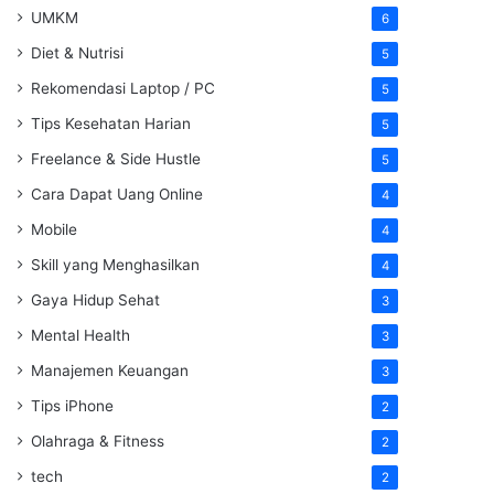
UMKM
6
Diet & Nutrisi
5
Rekomendasi Laptop / PC
5
Tips Kesehatan Harian
5
Freelance & Side Hustle
5
Cara Dapat Uang Online
4
Mobile
4
Skill yang Menghasilkan
4
Gaya Hidup Sehat
3
Mental Health
3
Manajemen Keuangan
3
Tips iPhone
2
Olahraga & Fitness
2
tech
2