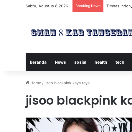
Sabtu, Agustus 8 2026
Breaking News
Timnas Indone
Beranda
News
sosial
health
tech
Home
/
jisoo blackpink kaya raya
jisoo blackpink 