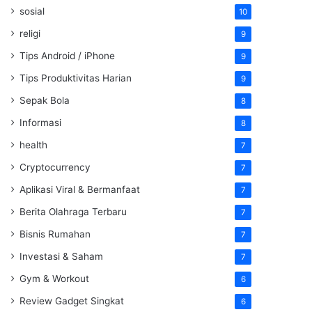
sosial
10
religi
9
Tips Android / iPhone
9
Tips Produktivitas Harian
9
Sepak Bola
8
Informasi
8
health
7
Cryptocurrency
7
Aplikasi Viral & Bermanfaat
7
Berita Olahraga Terbaru
7
Bisnis Rumahan
7
Investasi & Saham
7
Gym & Workout
6
Review Gadget Singkat
6