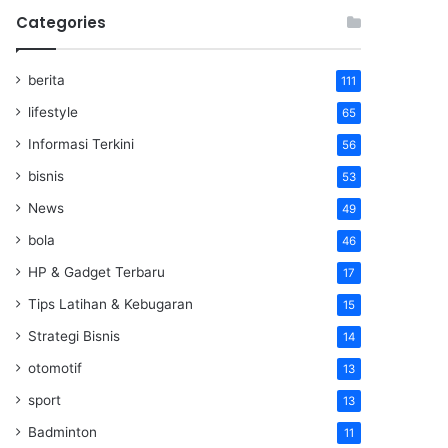
Categories
berita
111
lifestyle
65
Informasi Terkini
56
bisnis
53
News
49
bola
46
HP & Gadget Terbaru
17
Tips Latihan & Kebugaran
15
Strategi Bisnis
14
otomotif
13
sport
13
Badminton
11