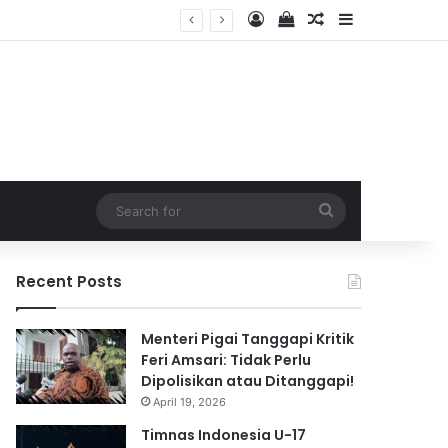
Log In
View your shopping 
Random Article
Sidebar
2026
Search
for
Recent Posts
Menteri Pigai Tanggapi Kritik
Feri Amsari: Tidak Perlu
Dipolisikan atau Ditanggapi!
April 19, 2026
Timnas Indonesia U-17