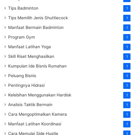
Tips Badminton
1
Tips Memilih Jenis Shuttlecock
1
Manfaat Bermain Badminton
1
Program Gym
1
Manfaat Latihan Yoga
1
Skill Riset Menghasilkan
1
Kumpulan Ide Bisnis Rumahan
1
Peluang Bisnis
1
Pentingnya Hidrasi
1
Kelebihan Menggunakan Hardisk
1
Analisis Taktik Bermain
1
Cara Mengoptimalkan Kamera
1
Manfaat Latihan Koordinasi
1
Cara Memulai Side Hustle
1