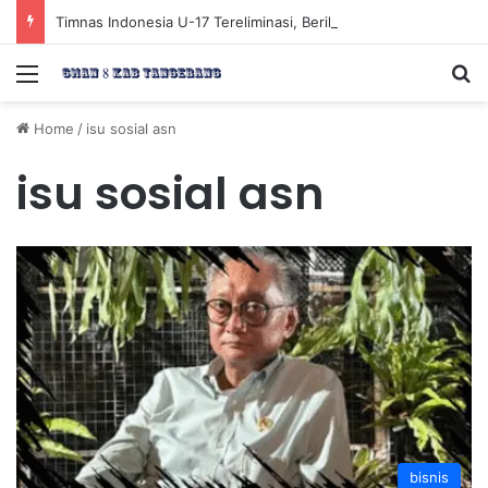
Timnas Indonesia U-17 Tereliminasi, Berikut 4 Tim Lolos ke Semifinal Piala AFF U-17 2026
Menu
Se
Home
/
isu sosial asn
isu sosial asn
bisnis