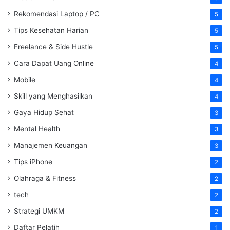
Rekomendasi Laptop / PC
5
Tips Kesehatan Harian
5
Freelance & Side Hustle
5
Cara Dapat Uang Online
4
Mobile
4
Skill yang Menghasilkan
4
Gaya Hidup Sehat
3
Mental Health
3
Manajemen Keuangan
3
Tips iPhone
2
Olahraga & Fitness
2
tech
2
Strategi UMKM
2
Daftar Pelatih
1