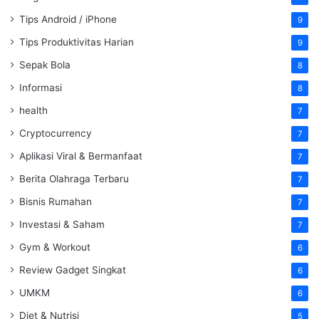
Tips Android / iPhone
9
Tips Produktivitas Harian
9
Sepak Bola
8
Informasi
8
health
7
Cryptocurrency
7
Aplikasi Viral & Bermanfaat
7
Berita Olahraga Terbaru
7
Bisnis Rumahan
7
Investasi & Saham
7
Gym & Workout
6
Review Gadget Singkat
6
UMKM
6
Diet & Nutrisi
5