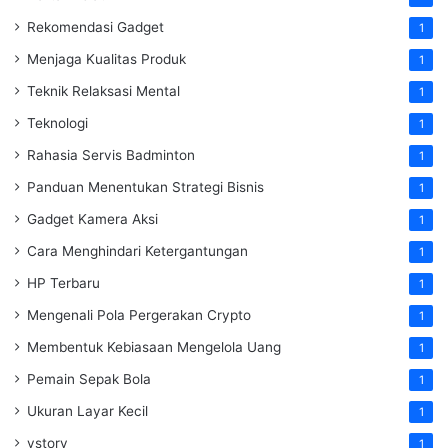
Rekomendasi Gadget
1
Menjaga Kualitas Produk
1
Teknik Relaksasi Mental
1
Teknologi
1
Rahasia Servis Badminton
1
Panduan Menentukan Strategi Bisnis
1
Gadget Kamera Aksi
1
Cara Menghindari Ketergantungan
1
HP Terbaru
1
Mengenali Pola Pergerakan Crypto
1
Membentuk Kebiasaan Mengelola Uang
1
Pemain Sepak Bola
1
Ukuran Layar Kecil
1
vstory
1