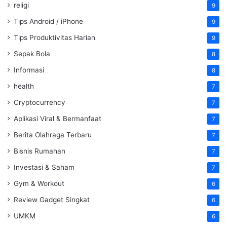
religi
9
Tips Android / iPhone
9
Tips Produktivitas Harian
9
Sepak Bola
8
Informasi
8
health
7
Cryptocurrency
7
Aplikasi Viral & Bermanfaat
7
Berita Olahraga Terbaru
7
Bisnis Rumahan
7
Investasi & Saham
7
Gym & Workout
6
Review Gadget Singkat
6
UMKM
6