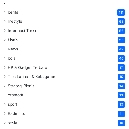
berita
111
lifestyle
65
Informasi Terkini
56
bisnis
53
News
49
bola
46
HP & Gadget Terbaru
17
Tips Latihan & Kebugaran
15
Strategi Bisnis
14
otomotif
13
sport
13
Badminton
11
sosial
10