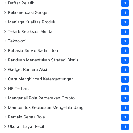
Daftar Pelatih
1
Rekomendasi Gadget
1
Menjaga Kualitas Produk
1
Teknik Relaksasi Mental
1
Teknologi
1
Rahasia Servis Badminton
1
Panduan Menentukan Strategi Bisnis
1
Gadget Kamera Aksi
1
Cara Menghindari Ketergantungan
1
HP Terbaru
1
Mengenali Pola Pergerakan Crypto
1
Membentuk Kebiasaan Mengelola Uang
1
Pemain Sepak Bola
1
Ukuran Layar Kecil
1