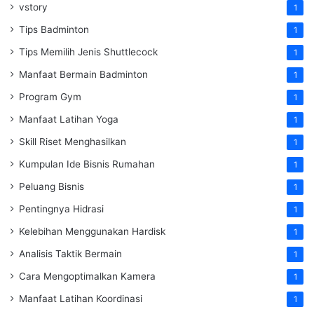
vstory
1
Tips Badminton
1
Tips Memilih Jenis Shuttlecock
1
Manfaat Bermain Badminton
1
Program Gym
1
Manfaat Latihan Yoga
1
Skill Riset Menghasilkan
1
Kumpulan Ide Bisnis Rumahan
1
Peluang Bisnis
1
Pentingnya Hidrasi
1
Kelebihan Menggunakan Hardisk
1
Analisis Taktik Bermain
1
Cara Mengoptimalkan Kamera
1
Manfaat Latihan Koordinasi
1