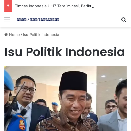
Timnas Indonesia U-17 Tereliminasi, Berikut 4 Tim Lolos ke Semifinal Piala AFF U-17 2026
Menu
Se
Home
/
Isu Politik Indonesia
Isu Politik Indonesia