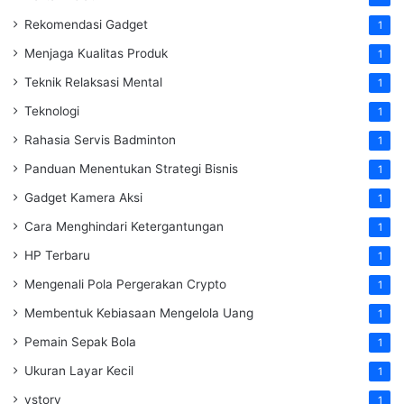
Rekomendasi Gadget
1
Menjaga Kualitas Produk
1
Teknik Relaksasi Mental
1
Teknologi
1
Rahasia Servis Badminton
1
Panduan Menentukan Strategi Bisnis
1
Gadget Kamera Aksi
1
Cara Menghindari Ketergantungan
1
HP Terbaru
1
Mengenali Pola Pergerakan Crypto
1
Membentuk Kebiasaan Mengelola Uang
1
Pemain Sepak Bola
1
Ukuran Layar Kecil
1
vstory
1