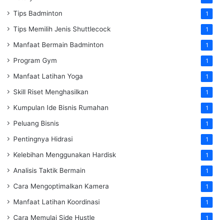
Tips Badminton
1
Tips Memilih Jenis Shuttlecock
1
Manfaat Bermain Badminton
1
Program Gym
1
Manfaat Latihan Yoga
1
Skill Riset Menghasilkan
1
Kumpulan Ide Bisnis Rumahan
1
Peluang Bisnis
1
Pentingnya Hidrasi
1
Kelebihan Menggunakan Hardisk
1
Analisis Taktik Bermain
1
Cara Mengoptimalkan Kamera
1
Manfaat Latihan Koordinasi
1
Cara Memulai Side Hustle
1