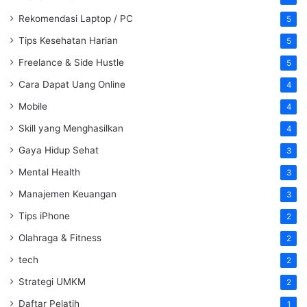
Rekomendasi Laptop / PC
5
Tips Kesehatan Harian
5
Freelance & Side Hustle
5
Cara Dapat Uang Online
4
Mobile
4
Skill yang Menghasilkan
4
Gaya Hidup Sehat
3
Mental Health
3
Manajemen Keuangan
3
Tips iPhone
2
Olahraga & Fitness
2
tech
2
Strategi UMKM
2
Daftar Pelatih
1