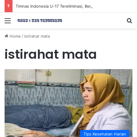
Timnas Indonesia U-17 Tereliminasi, Berikut 4 Tim Lolos ke Semifinal Piala AFF U-17 2026
Menu
Se
Home
/
istirahat mata
istirahat mata
Tips Kesehatan Harian