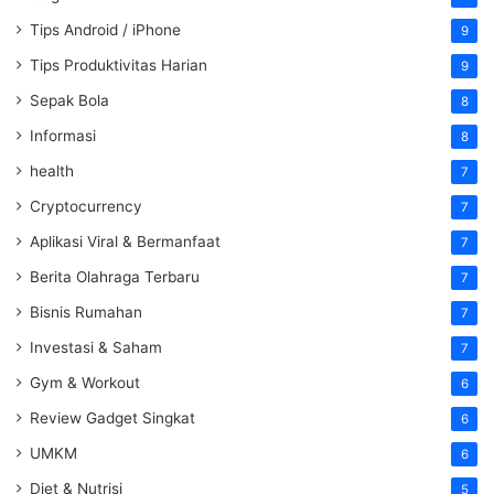
Tips Android / iPhone
9
Tips Produktivitas Harian
9
Sepak Bola
8
Informasi
8
health
7
Cryptocurrency
7
Aplikasi Viral & Bermanfaat
7
Berita Olahraga Terbaru
7
Bisnis Rumahan
7
Investasi & Saham
7
Gym & Workout
6
Review Gadget Singkat
6
UMKM
6
Diet & Nutrisi
5