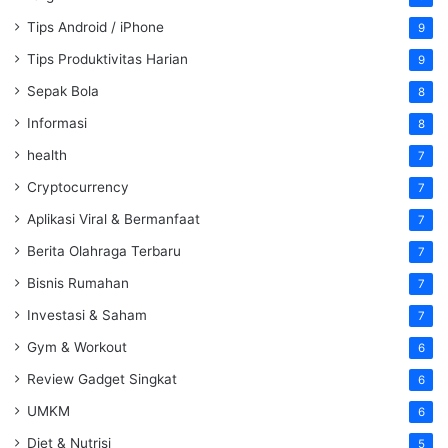
Tips Android / iPhone
9
Tips Produktivitas Harian
9
Sepak Bola
8
Informasi
8
health
7
Cryptocurrency
7
Aplikasi Viral & Bermanfaat
7
Berita Olahraga Terbaru
7
Bisnis Rumahan
7
Investasi & Saham
7
Gym & Workout
6
Review Gadget Singkat
6
UMKM
6
Diet & Nutrisi
5