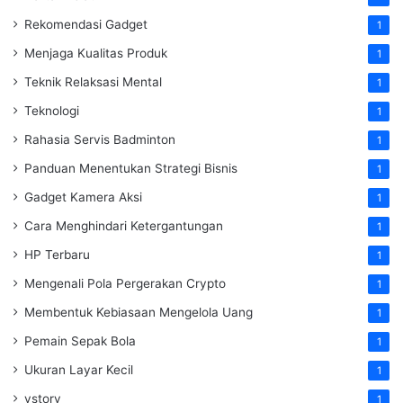
Rekomendasi Gadget
1
Menjaga Kualitas Produk
1
Teknik Relaksasi Mental
1
Teknologi
1
Rahasia Servis Badminton
1
Panduan Menentukan Strategi Bisnis
1
Gadget Kamera Aksi
1
Cara Menghindari Ketergantungan
1
HP Terbaru
1
Mengenali Pola Pergerakan Crypto
1
Membentuk Kebiasaan Mengelola Uang
1
Pemain Sepak Bola
1
Ukuran Layar Kecil
1
vstory
1