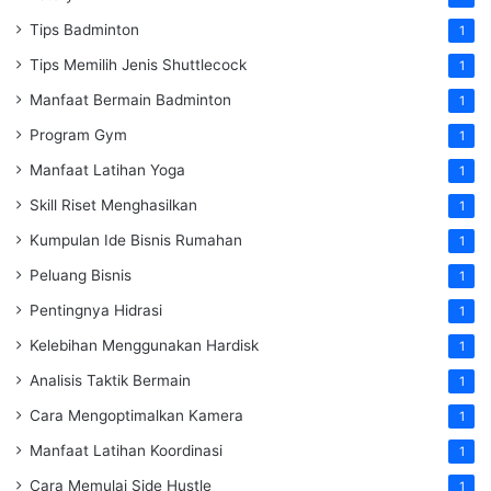
Tips Badminton
1
Tips Memilih Jenis Shuttlecock
1
Manfaat Bermain Badminton
1
Program Gym
1
Manfaat Latihan Yoga
1
Skill Riset Menghasilkan
1
Kumpulan Ide Bisnis Rumahan
1
Peluang Bisnis
1
Pentingnya Hidrasi
1
Kelebihan Menggunakan Hardisk
1
Analisis Taktik Bermain
1
Cara Mengoptimalkan Kamera
1
Manfaat Latihan Koordinasi
1
Cara Memulai Side Hustle
1