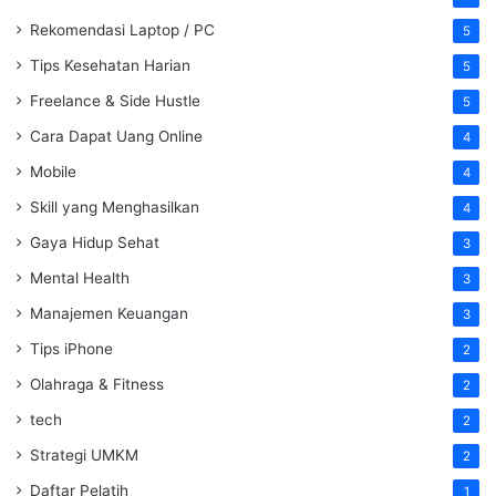
Rekomendasi Laptop / PC
5
Tips Kesehatan Harian
5
Freelance & Side Hustle
5
Cara Dapat Uang Online
4
Mobile
4
Skill yang Menghasilkan
4
Gaya Hidup Sehat
3
Mental Health
3
Manajemen Keuangan
3
Tips iPhone
2
Olahraga & Fitness
2
tech
2
Strategi UMKM
2
Daftar Pelatih
1