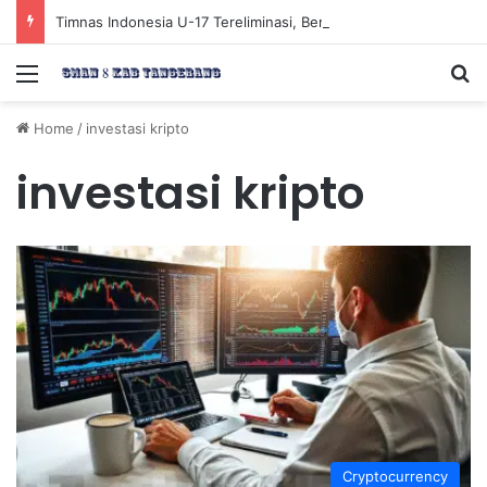
Timnas Indonesia U-17 Tereliminasi, Berikut 4 Tim Lolos ke Semifinal Piala AFF U-17 2026
Menu
Se
Home
/
investasi kripto
investasi kripto
Cryptocurrency