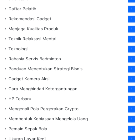
Daftar Pelatih
1
Rekomendasi Gadget
1
Menjaga Kualitas Produk
1
Teknik Relaksasi Mental
1
Teknologi
1
Rahasia Servis Badminton
1
Panduan Menentukan Strategi Bisnis
1
Gadget Kamera Aksi
1
Cara Menghindari Ketergantungan
1
HP Terbaru
1
Mengenali Pola Pergerakan Crypto
1
Membentuk Kebiasaan Mengelola Uang
1
Pemain Sepak Bola
1
Ukuran Layar Kecil
1