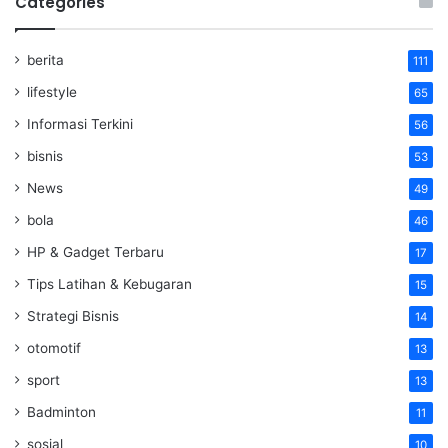
Categories
berita
111
lifestyle
65
Informasi Terkini
56
bisnis
53
News
49
bola
46
HP & Gadget Terbaru
17
Tips Latihan & Kebugaran
15
Strategi Bisnis
14
otomotif
13
sport
13
Badminton
11
sosial
10