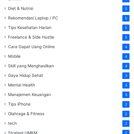
Diet & Nutrisi
5
Rekomendasi Laptop / PC
5
Tips Kesehatan Harian
5
Freelance & Side Hustle
5
Cara Dapat Uang Online
4
Mobile
4
Skill yang Menghasilkan
4
Gaya Hidup Sehat
3
Mental Health
3
Manajemen Keuangan
3
Tips iPhone
2
Olahraga & Fitness
2
tech
2
Strategi UMKM
2