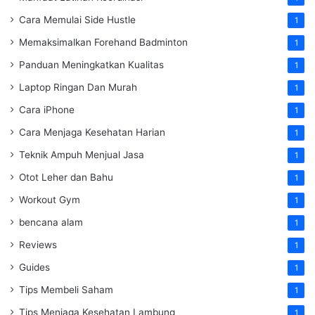
Cara Memulai Side Hustle
1
Memaksimalkan Forehand Badminton
1
Panduan Meningkatkan Kualitas
1
Laptop Ringan Dan Murah
1
Cara iPhone
1
Cara Menjaga Kesehatan Harian
1
Teknik Ampuh Menjual Jasa
1
Otot Leher dan Bahu
1
Workout Gym
1
bencana alam
1
Reviews
1
Guides
1
Tips Membeli Saham
1
Tips Menjaga Kesehatan Lambung
1