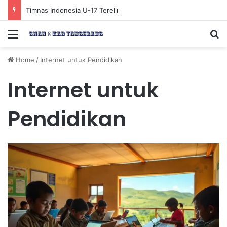
Timnas Indonesia U-17 Tereliminasi, Berikut 4 Tim Lolos ke Semifinal Piala AFF U-17 2026
Menu
Se
Home
/
Internet untuk Pendidikan
Internet untuk
Pendidikan