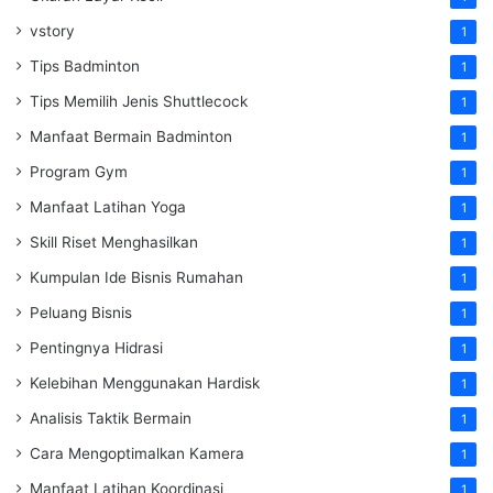
vstory
1
Tips Badminton
1
Tips Memilih Jenis Shuttlecock
1
Manfaat Bermain Badminton
1
Program Gym
1
Manfaat Latihan Yoga
1
Skill Riset Menghasilkan
1
Kumpulan Ide Bisnis Rumahan
1
Peluang Bisnis
1
Pentingnya Hidrasi
1
Kelebihan Menggunakan Hardisk
1
Analisis Taktik Bermain
1
Cara Mengoptimalkan Kamera
1
Manfaat Latihan Koordinasi
1