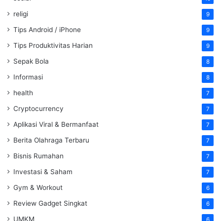
religi
9
Tips Android / iPhone
9
Tips Produktivitas Harian
9
Sepak Bola
8
Informasi
8
health
7
Cryptocurrency
7
Aplikasi Viral & Bermanfaat
7
Berita Olahraga Terbaru
7
Bisnis Rumahan
7
Investasi & Saham
7
Gym & Workout
6
Review Gadget Singkat
6
UMKM
6