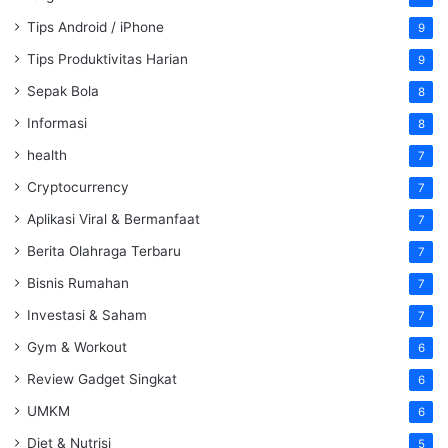
Tips Android / iPhone
9
Tips Produktivitas Harian
9
Sepak Bola
8
Informasi
8
health
7
Cryptocurrency
7
Aplikasi Viral & Bermanfaat
7
Berita Olahraga Terbaru
7
Bisnis Rumahan
7
Investasi & Saham
7
Gym & Workout
6
Review Gadget Singkat
6
UMKM
6
Diet & Nutrisi
5