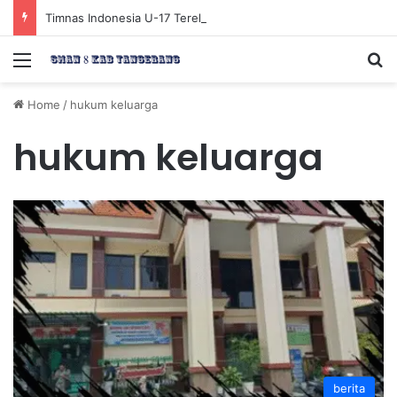
Timnas Indonesia U-17 Tereliminasi, Berikut 4 Tim Lolos ke Semifinal Piala AFF U-17 2026
Menu
Se
Home
/
hukum keluarga
hukum keluarga
berita