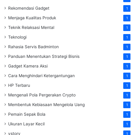
Rekomendasi Gadget
1
Menjaga Kualitas Produk
1
Teknik Relaksasi Mental
1
Teknologi
1
Rahasia Servis Badminton
1
Panduan Menentukan Strategi Bisnis
1
Gadget Kamera Aksi
1
Cara Menghindari Ketergantungan
1
HP Terbaru
1
Mengenali Pola Pergerakan Crypto
1
Membentuk Kebiasaan Mengelola Uang
1
Pemain Sepak Bola
1
Ukuran Layar Kecil
1
vstory
1