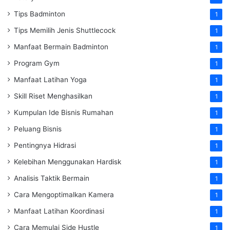
Tips Badminton
1
Tips Memilih Jenis Shuttlecock
1
Manfaat Bermain Badminton
1
Program Gym
1
Manfaat Latihan Yoga
1
Skill Riset Menghasilkan
1
Kumpulan Ide Bisnis Rumahan
1
Peluang Bisnis
1
Pentingnya Hidrasi
1
Kelebihan Menggunakan Hardisk
1
Analisis Taktik Bermain
1
Cara Mengoptimalkan Kamera
1
Manfaat Latihan Koordinasi
1
Cara Memulai Side Hustle
1