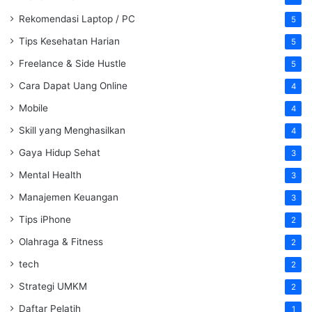
Rekomendasi Laptop / PC
5
Tips Kesehatan Harian
5
Freelance & Side Hustle
5
Cara Dapat Uang Online
4
Mobile
4
Skill yang Menghasilkan
4
Gaya Hidup Sehat
3
Mental Health
3
Manajemen Keuangan
3
Tips iPhone
2
Olahraga & Fitness
2
tech
2
Strategi UMKM
2
Daftar Pelatih
1