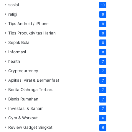
sosial
10
religi
9
Tips Android / iPhone
9
Tips Produktivitas Harian
9
Sepak Bola
8
Informasi
8
health
7
Cryptocurrency
7
Aplikasi Viral & Bermanfaat
7
Berita Olahraga Terbaru
7
Bisnis Rumahan
7
Investasi & Saham
7
Gym & Workout
6
Review Gadget Singkat
6