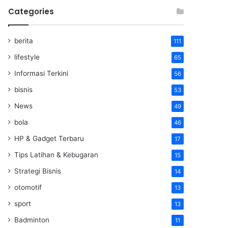
Categories
berita
111
lifestyle
65
Informasi Terkini
56
bisnis
53
News
49
bola
46
HP & Gadget Terbaru
17
Tips Latihan & Kebugaran
15
Strategi Bisnis
14
otomotif
13
sport
13
Badminton
11