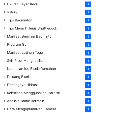
Ukuran Layar Kecil
1
vstory
1
Tips Badminton
1
Tips Memilih Jenis Shuttlecock
1
Manfaat Bermain Badminton
1
Program Gym
1
Manfaat Latihan Yoga
1
Skill Riset Menghasilkan
1
Kumpulan Ide Bisnis Rumahan
1
Peluang Bisnis
1
Pentingnya Hidrasi
1
Kelebihan Menggunakan Hardisk
1
Analisis Taktik Bermain
1
Cara Mengoptimalkan Kamera
1