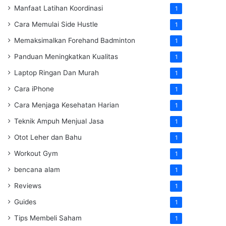
Manfaat Latihan Koordinasi
1
Cara Memulai Side Hustle
1
Memaksimalkan Forehand Badminton
1
Panduan Meningkatkan Kualitas
1
Laptop Ringan Dan Murah
1
Cara iPhone
1
Cara Menjaga Kesehatan Harian
1
Teknik Ampuh Menjual Jasa
1
Otot Leher dan Bahu
1
Workout Gym
1
bencana alam
1
Reviews
1
Guides
1
Tips Membeli Saham
1