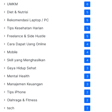
UMKM
6
Diet & Nutrisi
5
Rekomendasi Laptop / PC
5
Tips Kesehatan Harian
5
Freelance & Side Hustle
5
Cara Dapat Uang Online
4
Mobile
4
Skill yang Menghasilkan
4
Gaya Hidup Sehat
3
Mental Health
3
Manajemen Keuangan
3
Tips iPhone
2
Olahraga & Fitness
2
tech
2