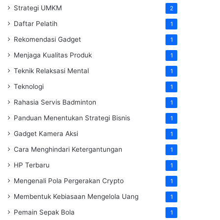
Strategi UMKM
2
Daftar Pelatih
1
Rekomendasi Gadget
1
Menjaga Kualitas Produk
1
Teknik Relaksasi Mental
1
Teknologi
1
Rahasia Servis Badminton
1
Panduan Menentukan Strategi Bisnis
1
Gadget Kamera Aksi
1
Cara Menghindari Ketergantungan
1
HP Terbaru
1
Mengenali Pola Pergerakan Crypto
1
Membentuk Kebiasaan Mengelola Uang
1
Pemain Sepak Bola
1