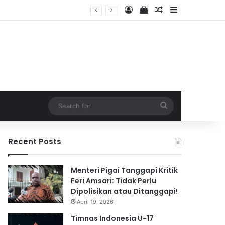
Log In
View your shopping 
Random Article
Sidebar
2026
Search
for
Recent Posts
Menteri Pigai Tanggapi Kritik
Feri Amsari: Tidak Perlu
Dipolisikan atau Ditanggapi!
April 19, 2026
Timnas Indonesia U-17