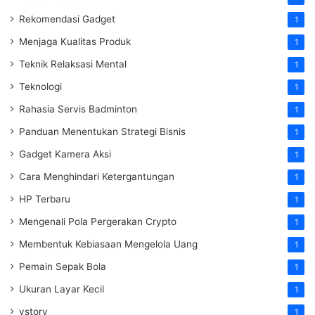
Rekomendasi Gadget
1
Menjaga Kualitas Produk
1
Teknik Relaksasi Mental
1
Teknologi
1
Rahasia Servis Badminton
1
Panduan Menentukan Strategi Bisnis
1
Gadget Kamera Aksi
1
Cara Menghindari Ketergantungan
1
HP Terbaru
1
Mengenali Pola Pergerakan Crypto
1
Membentuk Kebiasaan Mengelola Uang
1
Pemain Sepak Bola
1
Ukuran Layar Kecil
1
vstory
1