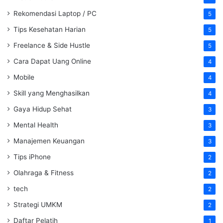
Rekomendasi Laptop / PC
5
Tips Kesehatan Harian
5
Freelance & Side Hustle
5
Cara Dapat Uang Online
4
Mobile
4
Skill yang Menghasilkan
4
Gaya Hidup Sehat
3
Mental Health
3
Manajemen Keuangan
3
Tips iPhone
2
Olahraga & Fitness
2
tech
2
Strategi UMKM
2
Daftar Pelatih
1