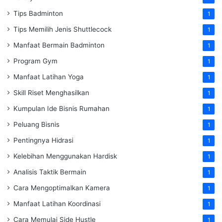
Tips Badminton
1
Tips Memilih Jenis Shuttlecock
1
Manfaat Bermain Badminton
1
Program Gym
1
Manfaat Latihan Yoga
1
Skill Riset Menghasilkan
1
Kumpulan Ide Bisnis Rumahan
1
Peluang Bisnis
1
Pentingnya Hidrasi
1
Kelebihan Menggunakan Hardisk
1
Analisis Taktik Bermain
1
Cara Mengoptimalkan Kamera
1
Manfaat Latihan Koordinasi
1
Cara Memulai Side Hustle
1