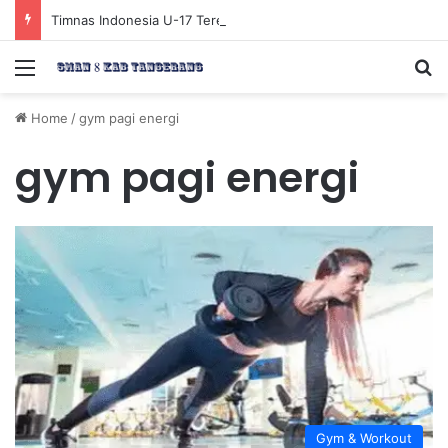
Timnas Indonesia U-17 Tereliminasi, Berikut 4 Tim Lolos ke Semifinal Piala AFF U-17 2026
Menu
Se
Home
/
gym pagi energi
gym pagi energi
Gym & Workout