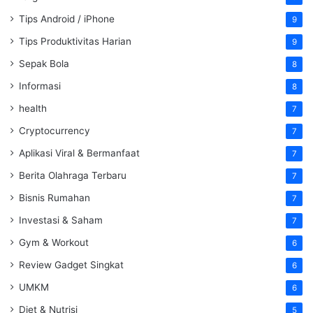
Tips Android / iPhone
9
Tips Produktivitas Harian
9
Sepak Bola
8
Informasi
8
health
7
Cryptocurrency
7
Aplikasi Viral & Bermanfaat
7
Berita Olahraga Terbaru
7
Bisnis Rumahan
7
Investasi & Saham
7
Gym & Workout
6
Review Gadget Singkat
6
UMKM
6
Diet & Nutrisi
5