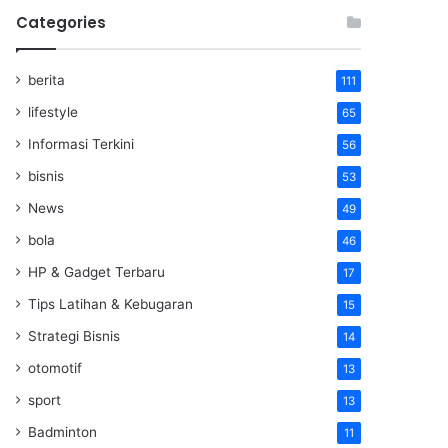
Categories
berita
111
lifestyle
65
Informasi Terkini
56
bisnis
53
News
49
bola
46
HP & Gadget Terbaru
17
Tips Latihan & Kebugaran
15
Strategi Bisnis
14
otomotif
13
sport
13
Badminton
11