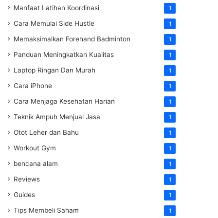
Manfaat Latihan Koordinasi
1
Cara Memulai Side Hustle
1
Memaksimalkan Forehand Badminton
1
Panduan Meningkatkan Kualitas
1
Laptop Ringan Dan Murah
1
Cara iPhone
1
Cara Menjaga Kesehatan Harian
1
Teknik Ampuh Menjual Jasa
1
Otot Leher dan Bahu
1
Workout Gym
1
bencana alam
1
Reviews
1
Guides
1
Tips Membeli Saham
1