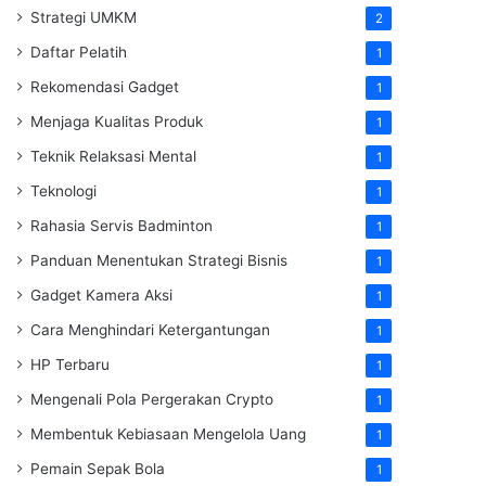
Strategi UMKM
2
Daftar Pelatih
1
Rekomendasi Gadget
1
Menjaga Kualitas Produk
1
Teknik Relaksasi Mental
1
Teknologi
1
Rahasia Servis Badminton
1
Panduan Menentukan Strategi Bisnis
1
Gadget Kamera Aksi
1
Cara Menghindari Ketergantungan
1
HP Terbaru
1
Mengenali Pola Pergerakan Crypto
1
Membentuk Kebiasaan Mengelola Uang
1
Pemain Sepak Bola
1