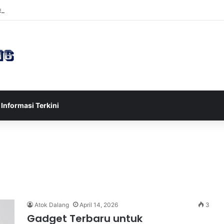
sia U-17 Tereliminasi, Berikut 4 Tim Lolos ke Semifinal Piala AFF U-17 
Informasi Terkini
Atok Dalang
April 14, 2026
3
Gadget Terbaru untuk