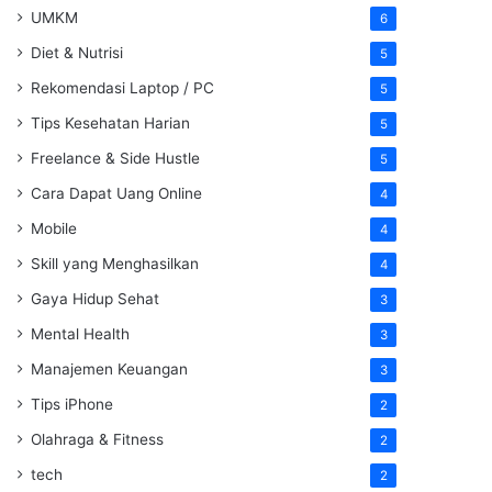
UMKM
6
Diet & Nutrisi
5
Rekomendasi Laptop / PC
5
Tips Kesehatan Harian
5
Freelance & Side Hustle
5
Cara Dapat Uang Online
4
Mobile
4
Skill yang Menghasilkan
4
Gaya Hidup Sehat
3
Mental Health
3
Manajemen Keuangan
3
Tips iPhone
2
Olahraga & Fitness
2
tech
2