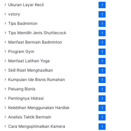
Ukuran Layar Kecil
1
vstory
1
Tips Badminton
1
Tips Memilih Jenis Shuttlecock
1
Manfaat Bermain Badminton
1
Program Gym
1
Manfaat Latihan Yoga
1
Skill Riset Menghasilkan
1
Kumpulan Ide Bisnis Rumahan
1
Peluang Bisnis
1
Pentingnya Hidrasi
1
Kelebihan Menggunakan Hardisk
1
Analisis Taktik Bermain
1
Cara Mengoptimalkan Kamera
1