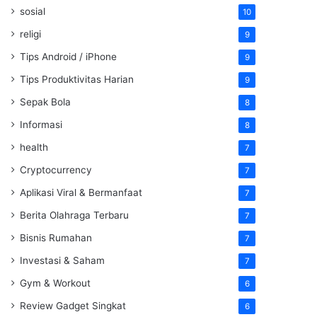
sosial
10
religi
9
Tips Android / iPhone
9
Tips Produktivitas Harian
9
Sepak Bola
8
Informasi
8
health
7
Cryptocurrency
7
Aplikasi Viral & Bermanfaat
7
Berita Olahraga Terbaru
7
Bisnis Rumahan
7
Investasi & Saham
7
Gym & Workout
6
Review Gadget Singkat
6