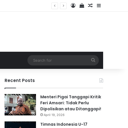
Log In
View your shopping 
Random Article
Sidebar
2026
Search
for
Recent Posts
Menteri Pigai Tanggapi Kritik
Feri Amsari: Tidak Perlu
Dipolisikan atau Ditanggapi!
April 19, 2026
Timnas Indonesia U-17