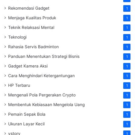
Rekomendasi Gadget
1
Menjaga Kualitas Produk
1
Teknik Relaksasi Mental
1
Teknologi
1
Rahasia Servis Badminton
1
Panduan Menentukan Strategi Bisnis
1
Gadget Kamera Aksi
1
Cara Menghindari Ketergantungan
1
HP Terbaru
1
Mengenali Pola Pergerakan Crypto
1
Membentuk Kebiasaan Mengelola Uang
1
Pemain Sepak Bola
1
Ukuran Layar Kecil
1
vstory
1