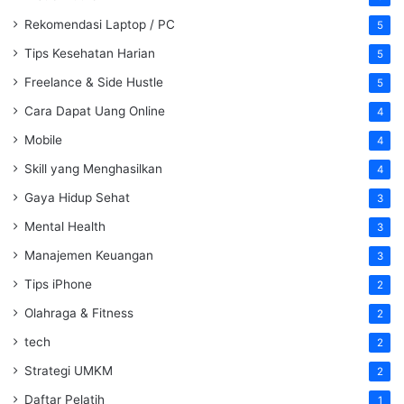
Rekomendasi Laptop / PC
5
Tips Kesehatan Harian
5
Freelance & Side Hustle
5
Cara Dapat Uang Online
4
Mobile
4
Skill yang Menghasilkan
4
Gaya Hidup Sehat
3
Mental Health
3
Manajemen Keuangan
3
Tips iPhone
2
Olahraga & Fitness
2
tech
2
Strategi UMKM
2
Daftar Pelatih
1