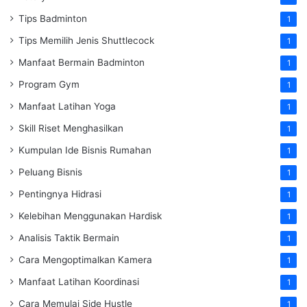
Tips Badminton
1
Tips Memilih Jenis Shuttlecock
1
Manfaat Bermain Badminton
1
Program Gym
1
Manfaat Latihan Yoga
1
Skill Riset Menghasilkan
1
Kumpulan Ide Bisnis Rumahan
1
Peluang Bisnis
1
Pentingnya Hidrasi
1
Kelebihan Menggunakan Hardisk
1
Analisis Taktik Bermain
1
Cara Mengoptimalkan Kamera
1
Manfaat Latihan Koordinasi
1
Cara Memulai Side Hustle
1