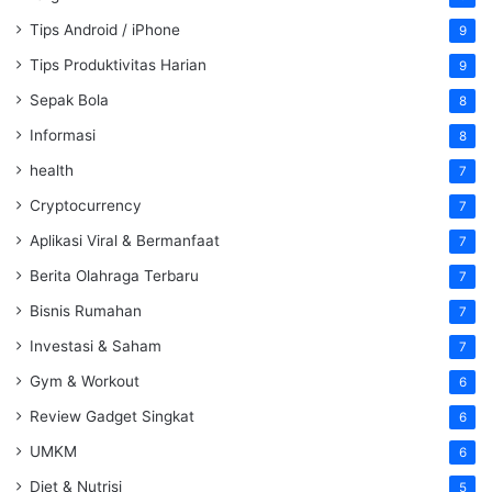
Tips Android / iPhone
9
Tips Produktivitas Harian
9
Sepak Bola
8
Informasi
8
health
7
Cryptocurrency
7
Aplikasi Viral & Bermanfaat
7
Berita Olahraga Terbaru
7
Bisnis Rumahan
7
Investasi & Saham
7
Gym & Workout
6
Review Gadget Singkat
6
UMKM
6
Diet & Nutrisi
5