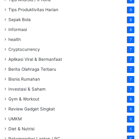
9
Tips Produktivitas Harian
9
Sepak Bola
8
Informasi
8
health
7
Cryptocurrency
7
Aplikasi Viral & Bermanfaat
7
Berita Olahraga Terbaru
7
Bisnis Rumahan
7
Investasi & Saham
7
Gym & Workout
6
Review Gadget Singkat
6
UMKM
6
Diet & Nutrisi
5
Rekomendasi Laptop / PC