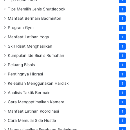
1
Tips Memilih Jenis Shuttlecock
1
Manfaat Bermain Badminton
1
Program Gym
1
Manfaat Latihan Yoga
1
Skill Riset Menghasilkan
1
Kumpulan Ide Bisnis Rumahan
1
Peluang Bisnis
1
Pentingnya Hidrasi
1
Kelebihan Menggunakan Hardisk
1
Analisis Taktik Bermain
1
Cara Mengoptimalkan Kamera
1
Manfaat Latihan Koordinasi
1
Cara Memulai Side Hustle
1
Memaksimalkan Forehand Badminton