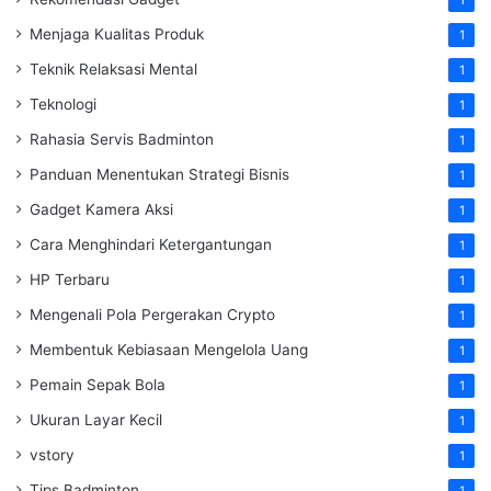
1
Menjaga Kualitas Produk
1
Teknik Relaksasi Mental
1
Teknologi
1
Rahasia Servis Badminton
1
Panduan Menentukan Strategi Bisnis
1
Gadget Kamera Aksi
1
Cara Menghindari Ketergantungan
1
HP Terbaru
1
Mengenali Pola Pergerakan Crypto
1
Membentuk Kebiasaan Mengelola Uang
1
Pemain Sepak Bola
1
Ukuran Layar Kecil
1
vstory
1
Tips Badminton