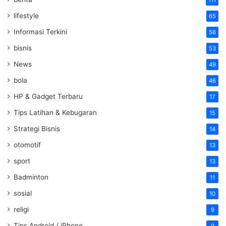
111
lifestyle
65
Informasi Terkini
56
bisnis
53
News
49
bola
46
HP & Gadget Terbaru
17
Tips Latihan & Kebugaran
15
Strategi Bisnis
14
otomotif
13
sport
13
Badminton
11
sosial
10
religi
9
Tips Android / iPhone