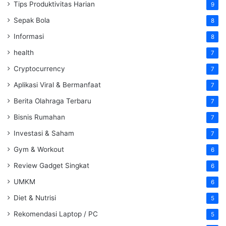
Tips Produktivitas Harian
9
Sepak Bola
8
Informasi
8
health
7
Cryptocurrency
7
Aplikasi Viral & Bermanfaat
7
Berita Olahraga Terbaru
7
Bisnis Rumahan
7
Investasi & Saham
7
Gym & Workout
6
Review Gadget Singkat
6
UMKM
6
Diet & Nutrisi
5
Rekomendasi Laptop / PC
5