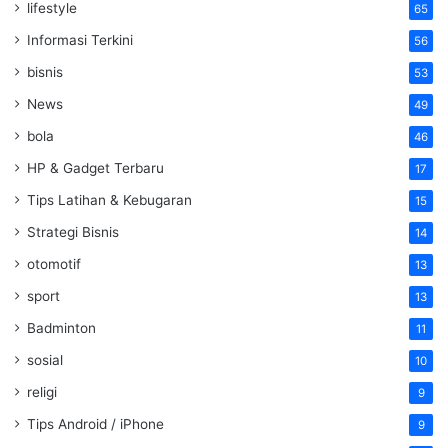
lifestyle
65
Informasi Terkini
56
bisnis
53
News
49
bola
46
HP & Gadget Terbaru
17
Tips Latihan & Kebugaran
15
Strategi Bisnis
14
otomotif
13
sport
13
Badminton
11
sosial
10
religi
9
Tips Android / iPhone
9