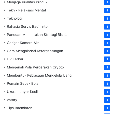
Menjaga Kualitas Produk
1
Teknik Relaksasi Mental
1
Teknologi
1
Rahasia Servis Badminton
1
Panduan Menentukan Strategi Bisnis
1
Gadget Kamera Aksi
1
Cara Menghindari Ketergantungan
1
HP Terbaru
1
Mengenali Pola Pergerakan Crypto
1
Membentuk Kebiasaan Mengelola Uang
1
Pemain Sepak Bola
1
Ukuran Layar Kecil
1
vstory
1
Tips Badminton
1