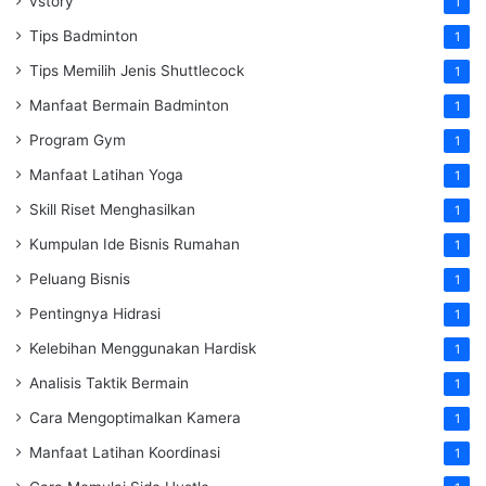
vstory
1
Tips Badminton
1
Tips Memilih Jenis Shuttlecock
1
Manfaat Bermain Badminton
1
Program Gym
1
Manfaat Latihan Yoga
1
Skill Riset Menghasilkan
1
Kumpulan Ide Bisnis Rumahan
1
Peluang Bisnis
1
Pentingnya Hidrasi
1
Kelebihan Menggunakan Hardisk
1
Analisis Taktik Bermain
1
Cara Mengoptimalkan Kamera
1
Manfaat Latihan Koordinasi
1