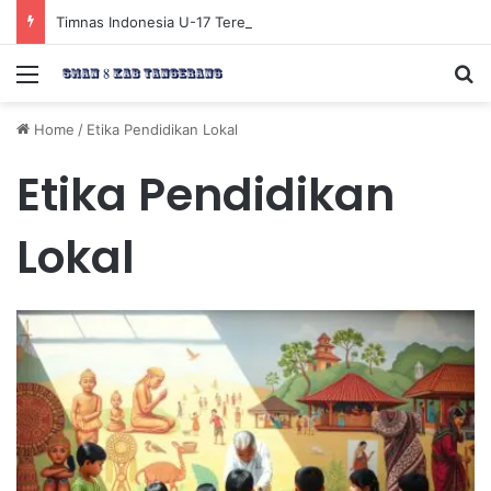
Timnas Indonesia U-17 Tereliminasi, Berikut 4 Tim Lolos ke Semifinal Piala AFF U-17 2026
Menu
Se
Home
/
Etika Pendidikan Lokal
Etika Pendidikan
Lokal