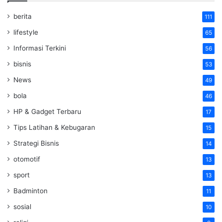
berita
111
lifestyle
65
Informasi Terkini
56
bisnis
53
News
49
bola
46
HP & Gadget Terbaru
17
Tips Latihan & Kebugaran
15
Strategi Bisnis
14
otomotif
13
sport
13
Badminton
11
sosial
10