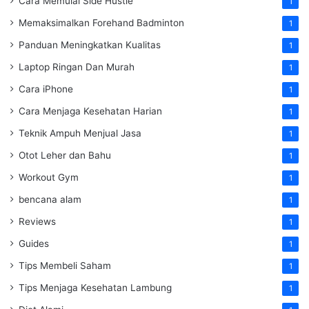
Cara Memulai Side Hustle
1
Memaksimalkan Forehand Badminton
1
Panduan Meningkatkan Kualitas
1
Laptop Ringan Dan Murah
1
Cara iPhone
1
Cara Menjaga Kesehatan Harian
1
Teknik Ampuh Menjual Jasa
1
Otot Leher dan Bahu
1
Workout Gym
1
bencana alam
1
Reviews
1
Guides
1
Tips Membeli Saham
1
Tips Menjaga Kesehatan Lambung
1