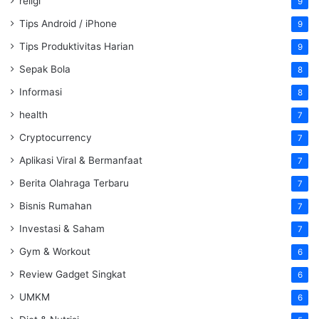
religi
9
Tips Android / iPhone
9
Tips Produktivitas Harian
9
Sepak Bola
8
Informasi
8
health
7
Cryptocurrency
7
Aplikasi Viral & Bermanfaat
7
Berita Olahraga Terbaru
7
Bisnis Rumahan
7
Investasi & Saham
7
Gym & Workout
6
Review Gadget Singkat
6
UMKM
6