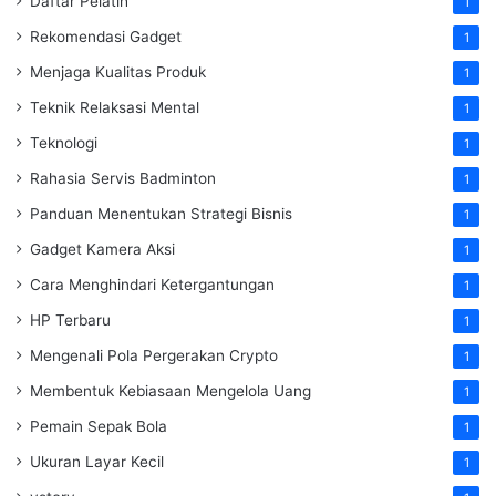
Daftar Pelatih
1
Rekomendasi Gadget
1
Menjaga Kualitas Produk
1
Teknik Relaksasi Mental
1
Teknologi
1
Rahasia Servis Badminton
1
Panduan Menentukan Strategi Bisnis
1
Gadget Kamera Aksi
1
Cara Menghindari Ketergantungan
1
HP Terbaru
1
Mengenali Pola Pergerakan Crypto
1
Membentuk Kebiasaan Mengelola Uang
1
Pemain Sepak Bola
1
Ukuran Layar Kecil
1