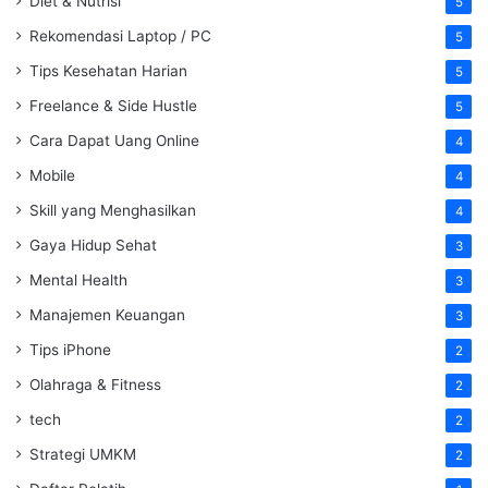
Diet & Nutrisi
5
Rekomendasi Laptop / PC
5
Tips Kesehatan Harian
5
Freelance & Side Hustle
5
Cara Dapat Uang Online
4
Mobile
4
Skill yang Menghasilkan
4
Gaya Hidup Sehat
3
Mental Health
3
Manajemen Keuangan
3
Tips iPhone
2
Olahraga & Fitness
2
tech
2
Strategi UMKM
2