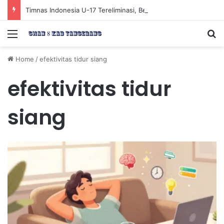
Timnas Indonesia U-17 Tereliminasi, Berikut 4 Tim Lolos ke Semifinal Piala AFF U-17 2026
Menu
Se
Home
/
efektivitas tidur siang
efektivitas tidur
siang