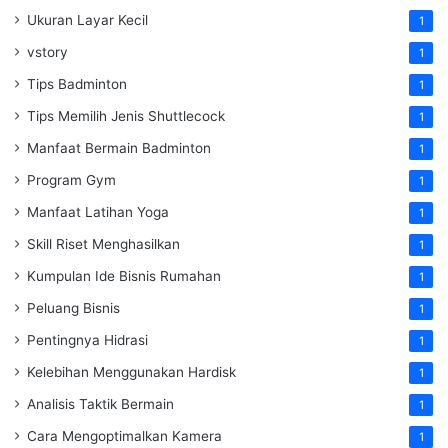
Ukuran Layar Kecil
1
vstory
1
Tips Badminton
1
Tips Memilih Jenis Shuttlecock
1
Manfaat Bermain Badminton
1
Program Gym
1
Manfaat Latihan Yoga
1
Skill Riset Menghasilkan
1
Kumpulan Ide Bisnis Rumahan
1
Peluang Bisnis
1
Pentingnya Hidrasi
1
Kelebihan Menggunakan Hardisk
1
Analisis Taktik Bermain
1
Cara Mengoptimalkan Kamera
1