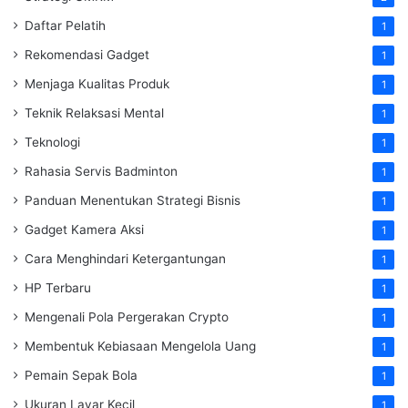
Daftar Pelatih
1
Rekomendasi Gadget
1
Menjaga Kualitas Produk
1
Teknik Relaksasi Mental
1
Teknologi
1
Rahasia Servis Badminton
1
Panduan Menentukan Strategi Bisnis
1
Gadget Kamera Aksi
1
Cara Menghindari Ketergantungan
1
HP Terbaru
1
Mengenali Pola Pergerakan Crypto
1
Membentuk Kebiasaan Mengelola Uang
1
Pemain Sepak Bola
1
Ukuran Layar Kecil
1