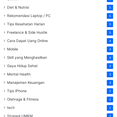
Diet & Nutrisi
5
Rekomendasi Laptop / PC
5
Tips Kesehatan Harian
5
Freelance & Side Hustle
5
Cara Dapat Uang Online
4
Mobile
4
Skill yang Menghasilkan
4
Gaya Hidup Sehat
3
Mental Health
3
Manajemen Keuangan
3
Tips iPhone
2
Olahraga & Fitness
2
tech
2
Strategi UMKM
2