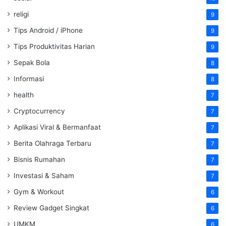
religi
9
Tips Android / iPhone
9
Tips Produktivitas Harian
9
Sepak Bola
8
Informasi
8
health
7
Cryptocurrency
7
Aplikasi Viral & Bermanfaat
7
Berita Olahraga Terbaru
7
Bisnis Rumahan
7
Investasi & Saham
7
Gym & Workout
6
Review Gadget Singkat
6
UMKM
6