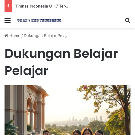
Timnas Indonesia U-17 Tereliminasi, Berikut 4 Tim Lolos ke Semifinal Piala AFF U-17 2026
Menu
Se
Home
/
Dukungan Belajar Pelajar
Dukungan Belajar
Pelajar