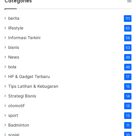
Categories
berita
111
lifestyle
65
Informasi Terkini
56
bisnis
53
News
49
bola
46
HP & Gadget Terbaru
17
Tips Latihan & Kebugaran
15
Strategi Bisnis
14
otomotif
13
sport
13
Badminton
11
sosial
10