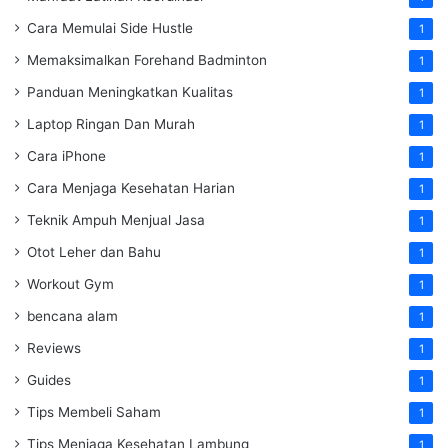
Cara Memulai Side Hustle
1
Memaksimalkan Forehand Badminton
1
Panduan Meningkatkan Kualitas
1
Laptop Ringan Dan Murah
1
Cara iPhone
1
Cara Menjaga Kesehatan Harian
1
Teknik Ampuh Menjual Jasa
1
Otot Leher dan Bahu
1
Workout Gym
1
bencana alam
1
Reviews
1
Guides
1
Tips Membeli Saham
1
Tips Menjaga Kesehatan Lambung
1