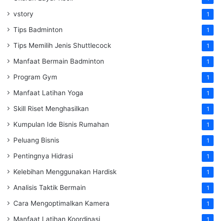
vstory
1
Tips Badminton
1
Tips Memilih Jenis Shuttlecock
1
Manfaat Bermain Badminton
1
Program Gym
1
Manfaat Latihan Yoga
1
Skill Riset Menghasilkan
1
Kumpulan Ide Bisnis Rumahan
1
Peluang Bisnis
1
Pentingnya Hidrasi
1
Kelebihan Menggunakan Hardisk
1
Analisis Taktik Bermain
1
Cara Mengoptimalkan Kamera
1
Manfaat Latihan Koordinasi
1