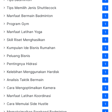
1
Tips Memilih Jenis Shuttlecock
1
Manfaat Bermain Badminton
1
Program Gym
1
Manfaat Latihan Yoga
1
Skill Riset Menghasilkan
1
Kumpulan Ide Bisnis Rumahan
1
Peluang Bisnis
1
Pentingnya Hidrasi
1
Kelebihan Menggunakan Hardisk
1
Analisis Taktik Bermain
1
Cara Mengoptimalkan Kamera
1
Manfaat Latihan Koordinasi
1
Cara Memulai Side Hustle
1
Memaksimalkan Forehand Badminton