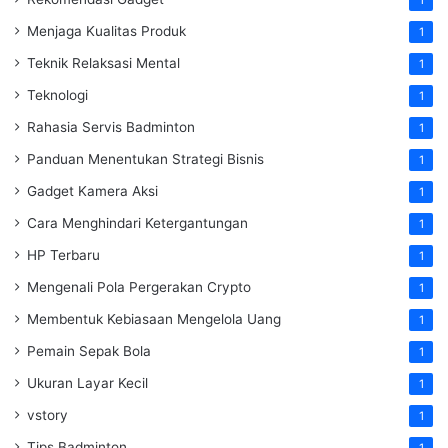
1
Menjaga Kualitas Produk
1
Teknik Relaksasi Mental
1
Teknologi
1
Rahasia Servis Badminton
1
Panduan Menentukan Strategi Bisnis
1
Gadget Kamera Aksi
1
Cara Menghindari Ketergantungan
1
HP Terbaru
1
Mengenali Pola Pergerakan Crypto
1
Membentuk Kebiasaan Mengelola Uang
1
Pemain Sepak Bola
1
Ukuran Layar Kecil
1
vstory
1
Tips Badminton