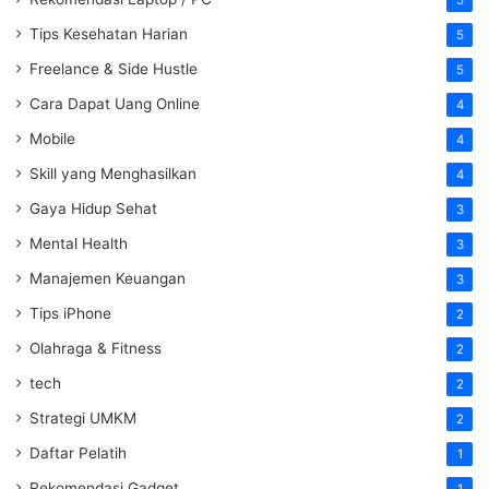
5
Tips Kesehatan Harian
5
Freelance & Side Hustle
5
Cara Dapat Uang Online
4
Mobile
4
Skill yang Menghasilkan
4
Gaya Hidup Sehat
3
Mental Health
3
Manajemen Keuangan
3
Tips iPhone
2
Olahraga & Fitness
2
tech
2
Strategi UMKM
2
Daftar Pelatih
1
Rekomendasi Gadget