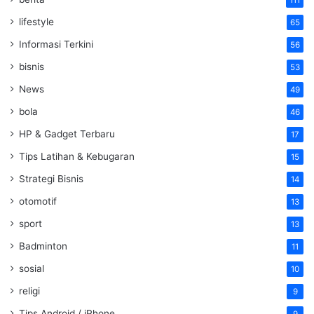
111
lifestyle
65
Informasi Terkini
56
bisnis
53
News
49
bola
46
HP & Gadget Terbaru
17
Tips Latihan & Kebugaran
15
Strategi Bisnis
14
otomotif
13
sport
13
Badminton
11
sosial
10
religi
9
Tips Android / iPhone