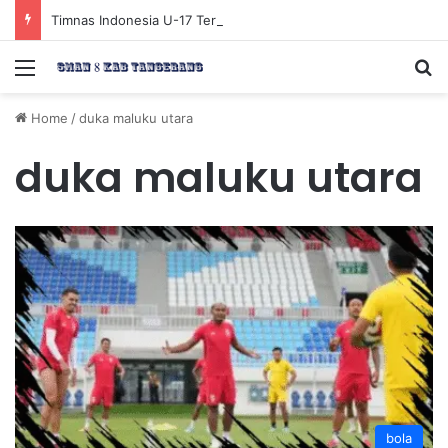
Timnas Indonesia U-17 Tereliminasi, Berikut 4 Tim Lolos ke Semifinal Piala AFF U-17 2026
Menu
Se
Home
/
duka maluku utara
duka maluku utara
bola