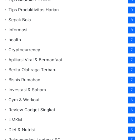
9
Tips Produktivitas Harian
9
Sepak Bola
8
Informasi
8
health
7
Cryptocurrency
7
Aplikasi Viral & Bermanfaat
7
Berita Olahraga Terbaru
7
Bisnis Rumahan
7
Investasi & Saham
7
Gym & Workout
6
Review Gadget Singkat
6
UMKM
6
Diet & Nutrisi
5
Rekomendasi Laptop / PC