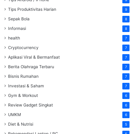
9
Tips Produktivitas Harian
9
Sepak Bola
8
Informasi
8
health
7
Cryptocurrency
7
Aplikasi Viral & Bermanfaat
7
Berita Olahraga Terbaru
7
Bisnis Rumahan
7
Investasi & Saham
7
Gym & Workout
6
Review Gadget Singkat
6
UMKM
6
Diet & Nutrisi
5
Rekomendasi Laptop / PC