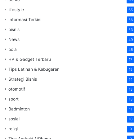
111
lifestyle
65
Informasi Terkini
56
bisnis
53
News
49
bola
46
HP & Gadget Terbaru
17
Tips Latihan & Kebugaran
15
Strategi Bisnis
14
otomotif
13
sport
13
Badminton
11
sosial
10
religi
9
Tips Android / iPhone