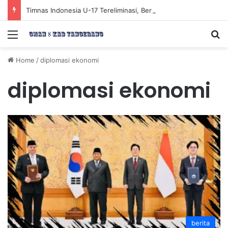
Timnas Indonesia U-17 Tereliminasi, Berikut 4 Tim Lolos ke Semifinal Piala AFF U-17 2026
Menu
Se
Home
/
diplomasi ekonomi
diplomasi ekonomi
berita