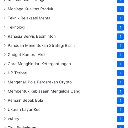
1
Menjaga Kualitas Produk
1
Teknik Relaksasi Mental
1
Teknologi
1
Rahasia Servis Badminton
1
Panduan Menentukan Strategi Bisnis
1
Gadget Kamera Aksi
1
Cara Menghindari Ketergantungan
1
HP Terbaru
1
Mengenali Pola Pergerakan Crypto
1
Membentuk Kebiasaan Mengelola Uang
1
Pemain Sepak Bola
1
Ukuran Layar Kecil
1
vstory
1
Tips Badminton