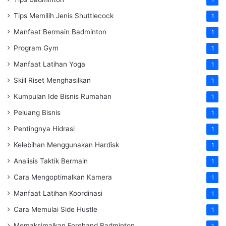
1
Tips Memilih Jenis Shuttlecock
1
Manfaat Bermain Badminton
1
Program Gym
1
Manfaat Latihan Yoga
1
Skill Riset Menghasilkan
1
Kumpulan Ide Bisnis Rumahan
1
Peluang Bisnis
1
Pentingnya Hidrasi
1
Kelebihan Menggunakan Hardisk
1
Analisis Taktik Bermain
1
Cara Mengoptimalkan Kamera
1
Manfaat Latihan Koordinasi
1
Cara Memulai Side Hustle
1
Memaksimalkan Forehand Badminton