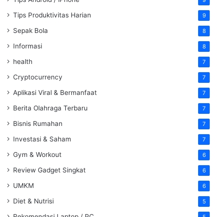
9
Tips Produktivitas Harian
9
Sepak Bola
8
Informasi
8
health
7
Cryptocurrency
7
Aplikasi Viral & Bermanfaat
7
Berita Olahraga Terbaru
7
Bisnis Rumahan
7
Investasi & Saham
7
Gym & Workout
6
Review Gadget Singkat
6
UMKM
6
Diet & Nutrisi
5
Rekomendasi Laptop / PC