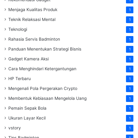
1
Menjaga Kualitas Produk
1
Teknik Relaksasi Mental
1
Teknologi
1
Rahasia Servis Badminton
1
Panduan Menentukan Strategi Bisnis
1
Gadget Kamera Aksi
1
Cara Menghindari Ketergantungan
1
HP Terbaru
1
Mengenali Pola Pergerakan Crypto
1
Membentuk Kebiasaan Mengelola Uang
1
Pemain Sepak Bola
1
Ukuran Layar Kecil
1
vstory
1
Tips Badminton