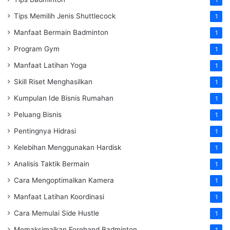
1
Tips Memilih Jenis Shuttlecock
1
Manfaat Bermain Badminton
1
Program Gym
1
Manfaat Latihan Yoga
1
Skill Riset Menghasilkan
1
Kumpulan Ide Bisnis Rumahan
1
Peluang Bisnis
1
Pentingnya Hidrasi
1
Kelebihan Menggunakan Hardisk
1
Analisis Taktik Bermain
1
Cara Mengoptimalkan Kamera
1
Manfaat Latihan Koordinasi
1
Cara Memulai Side Hustle
1
Memaksimalkan Forehand Badminton