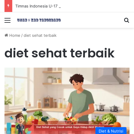
Timnas Indonesia U-17 Tereliminasi, Berikut 4 Tim Lolos ke Semifinal Piala AFF U-17 2026
Menu
Se
Home
/
diet sehat terbaik
diet sehat terbaik
Diet & Nutrisi