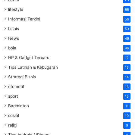
111
lifestyle
65
Informasi Terkini
56
bisnis
53
News
49
bola
46
HP & Gadget Terbaru
17
Tips Latihan & Kebugaran
15
Strategi Bisnis
14
otomotif
13
sport
13
Badminton
11
sosial
10
religi
9
Tips Android / iPhone