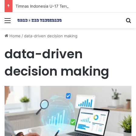
Timnas Indonesia U-17 Tereliminasi, Berikut 4 Tim Lolos ke Semifinal Piala AFF U-17 2026
Menu
Se
Home
/
data-driven decision making
data-driven
decision making