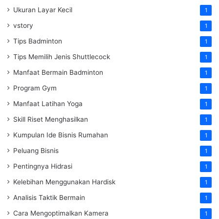
Ukuran Layar Kecil
1
vstory
1
Tips Badminton
1
Tips Memilih Jenis Shuttlecock
1
Manfaat Bermain Badminton
1
Program Gym
1
Manfaat Latihan Yoga
1
Skill Riset Menghasilkan
1
Kumpulan Ide Bisnis Rumahan
1
Peluang Bisnis
1
Pentingnya Hidrasi
1
Kelebihan Menggunakan Hardisk
1
Analisis Taktik Bermain
1
Cara Mengoptimalkan Kamera
1