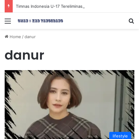
Timnas Indonesia U-17 Tereliminasi, Berikut 4 Tim Lolos ke Semifinal Piala AFF U-17 2026
Menu
Se
Home
/
danur
danur
lifestyle