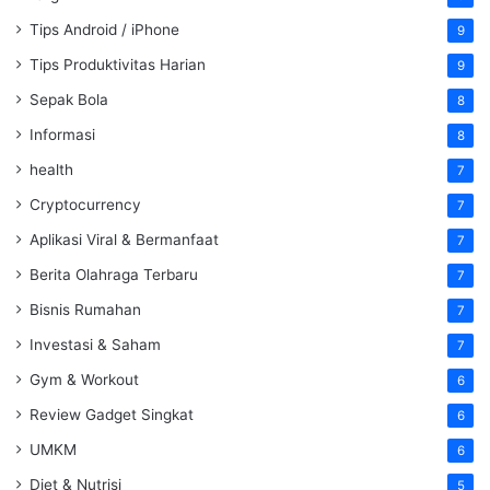
Tips Android / iPhone
9
Tips Produktivitas Harian
9
Sepak Bola
8
Informasi
8
health
7
Cryptocurrency
7
Aplikasi Viral & Bermanfaat
7
Berita Olahraga Terbaru
7
Bisnis Rumahan
7
Investasi & Saham
7
Gym & Workout
6
Review Gadget Singkat
6
UMKM
6
Diet & Nutrisi
5