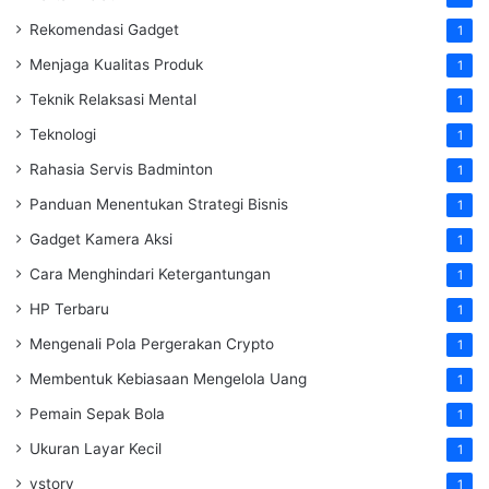
Rekomendasi Gadget
1
Menjaga Kualitas Produk
1
Teknik Relaksasi Mental
1
Teknologi
1
Rahasia Servis Badminton
1
Panduan Menentukan Strategi Bisnis
1
Gadget Kamera Aksi
1
Cara Menghindari Ketergantungan
1
HP Terbaru
1
Mengenali Pola Pergerakan Crypto
1
Membentuk Kebiasaan Mengelola Uang
1
Pemain Sepak Bola
1
Ukuran Layar Kecil
1
vstory
1