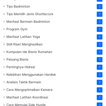
Tips Badminton
1
Tips Memilih Jenis Shuttlecock
1
Manfaat Bermain Badminton
1
Program Gym
1
Manfaat Latihan Yoga
1
Skill Riset Menghasilkan
1
Kumpulan Ide Bisnis Rumahan
1
Peluang Bisnis
1
Pentingnya Hidrasi
1
Kelebihan Menggunakan Hardisk
1
Analisis Taktik Bermain
1
Cara Mengoptimalkan Kamera
1
Manfaat Latihan Koordinasi
1
Cara Memulai Side Hustle
1