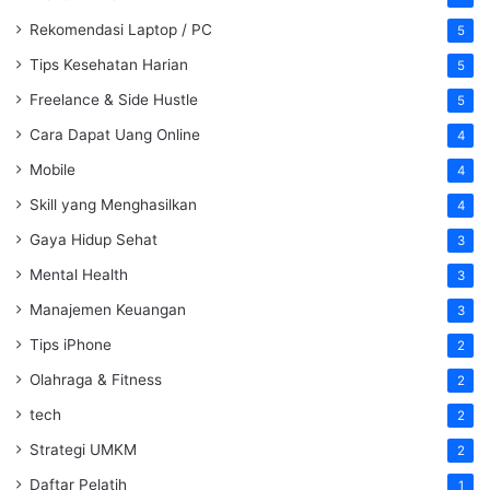
Rekomendasi Laptop / PC
5
Tips Kesehatan Harian
5
Freelance & Side Hustle
5
Cara Dapat Uang Online
4
Mobile
4
Skill yang Menghasilkan
4
Gaya Hidup Sehat
3
Mental Health
3
Manajemen Keuangan
3
Tips iPhone
2
Olahraga & Fitness
2
tech
2
Strategi UMKM
2
Daftar Pelatih
1