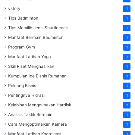
vstory
1
Tips Badminton
1
Tips Memilih Jenis Shuttlecock
1
Manfaat Bermain Badminton
1
Program Gym
1
Manfaat Latihan Yoga
1
Skill Riset Menghasilkan
1
Kumpulan Ide Bisnis Rumahan
1
Peluang Bisnis
1
Pentingnya Hidrasi
1
Kelebihan Menggunakan Hardisk
1
Analisis Taktik Bermain
1
Cara Mengoptimalkan Kamera
1
Manfaat Latihan Koordinasi
1