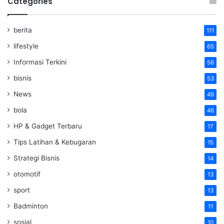
Categories
berita
111
lifestyle
65
Informasi Terkini
56
bisnis
53
News
49
bola
46
HP & Gadget Terbaru
17
Tips Latihan & Kebugaran
15
Strategi Bisnis
14
otomotif
13
sport
13
Badminton
11
sosial
10