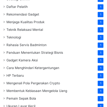
Daftar Pelatih
1
Rekomendasi Gadget
1
Menjaga Kualitas Produk
1
Teknik Relaksasi Mental
1
Teknologi
1
Rahasia Servis Badminton
1
Panduan Menentukan Strategi Bisnis
1
Gadget Kamera Aksi
1
Cara Menghindari Ketergantungan
1
HP Terbaru
1
Mengenali Pola Pergerakan Crypto
1
Membentuk Kebiasaan Mengelola Uang
1
Pemain Sepak Bola
1
Ukuran Layar Kecil
1