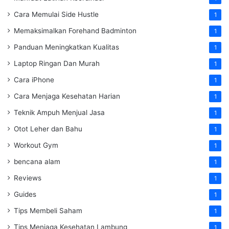
Cara Memulai Side Hustle
1
Memaksimalkan Forehand Badminton
1
Panduan Meningkatkan Kualitas
1
Laptop Ringan Dan Murah
1
Cara iPhone
1
Cara Menjaga Kesehatan Harian
1
Teknik Ampuh Menjual Jasa
1
Otot Leher dan Bahu
1
Workout Gym
1
bencana alam
1
Reviews
1
Guides
1
Tips Membeli Saham
1
Tips Menjaga Kesehatan Lambung
1