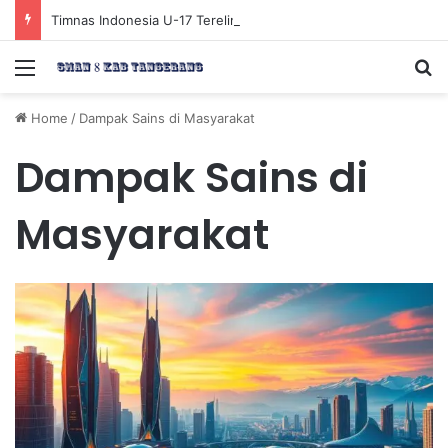
Timnas Indonesia U-17 Tereliminasi, Berikut 4 Tim Lolos ke Semifinal Piala AFF U-17 2026
Menu
Se
Home
/
Dampak Sains di Masyarakat
Dampak Sains di
Masyarakat