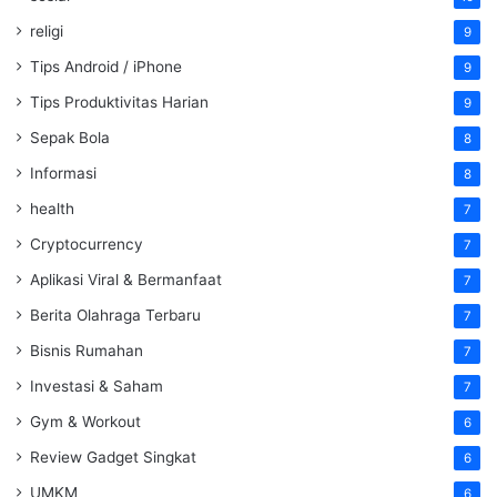
religi
9
Tips Android / iPhone
9
Tips Produktivitas Harian
9
Sepak Bola
8
Informasi
8
health
7
Cryptocurrency
7
Aplikasi Viral & Bermanfaat
7
Berita Olahraga Terbaru
7
Bisnis Rumahan
7
Investasi & Saham
7
Gym & Workout
6
Review Gadget Singkat
6
UMKM
6