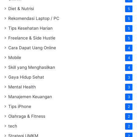
Diet & Nutrisi
5
Rekomendasi Laptop / PC
5
Tips Kesehatan Harian
5
Freelance & Side Hustle
5
Cara Dapat Uang Online
4
Mobile
4
Skill yang Menghasilkan
4
Gaya Hidup Sehat
3
Mental Health
3
Manajemen Keuangan
3
Tips iPhone
2
Olahraga & Fitness
2
tech
2
Strategi UMKM
2